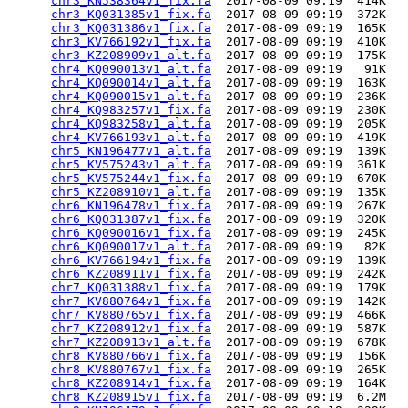
chr3_KN538364v1_fix.fa
  2017-08-09 09:19  414K  

chr3_KQ031385v1_fix.fa
  2017-08-09 09:19  372K  

chr3_KQ031386v1_fix.fa
  2017-08-09 09:19  165K  

chr3_KV766192v1_fix.fa
  2017-08-09 09:19  410K  

chr3_KZ208909v1_alt.fa
  2017-08-09 09:19  175K  

chr4_KQ090013v1_alt.fa
  2017-08-09 09:19   91K  

chr4_KQ090014v1_alt.fa
  2017-08-09 09:19  163K  

chr4_KQ090015v1_alt.fa
  2017-08-09 09:19  236K  

chr4_KQ983257v1_fix.fa
  2017-08-09 09:19  230K  

chr4_KQ983258v1_alt.fa
  2017-08-09 09:19  205K  

chr4_KV766193v1_alt.fa
  2017-08-09 09:19  419K  

chr5_KN196477v1_alt.fa
  2017-08-09 09:19  139K  

chr5_KV575243v1_alt.fa
  2017-08-09 09:19  361K  

chr5_KV575244v1_fix.fa
  2017-08-09 09:19  670K  

chr5_KZ208910v1_alt.fa
  2017-08-09 09:19  135K  

chr6_KN196478v1_fix.fa
  2017-08-09 09:19  267K  

chr6_KQ031387v1_fix.fa
  2017-08-09 09:19  320K  

chr6_KQ090016v1_fix.fa
  2017-08-09 09:19  245K  

chr6_KQ090017v1_alt.fa
  2017-08-09 09:19   82K  

chr6_KV766194v1_fix.fa
  2017-08-09 09:19  139K  

chr6_KZ208911v1_fix.fa
  2017-08-09 09:19  242K  

chr7_KQ031388v1_fix.fa
  2017-08-09 09:19  179K  

chr7_KV880764v1_fix.fa
  2017-08-09 09:19  142K  

chr7_KV880765v1_fix.fa
  2017-08-09 09:19  466K  

chr7_KZ208912v1_fix.fa
  2017-08-09 09:19  587K  

chr7_KZ208913v1_alt.fa
  2017-08-09 09:19  678K  

chr8_KV880766v1_fix.fa
  2017-08-09 09:19  156K  

chr8_KV880767v1_fix.fa
  2017-08-09 09:19  265K  

chr8_KZ208914v1_fix.fa
  2017-08-09 09:19  164K  

chr8_KZ208915v1_fix.fa
  2017-08-09 09:19  6.2M  
