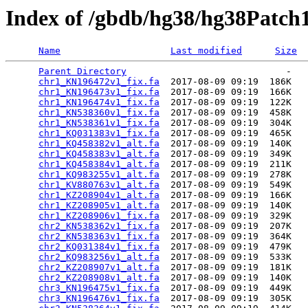
Index of /gbdb/hg38/hg38Patch
Name
Last modified
Size
Parent Directory
                             -   

chr1_KN196472v1_fix.fa
  2017-08-09 09:19  186K  

chr1_KN196473v1_fix.fa
  2017-08-09 09:19  166K  

chr1_KN196474v1_fix.fa
  2017-08-09 09:19  122K  

chr1_KN538360v1_fix.fa
  2017-08-09 09:19  458K  

chr1_KN538361v1_fix.fa
  2017-08-09 09:19  304K  

chr1_KQ031383v1_fix.fa
  2017-08-09 09:19  465K  

chr1_KQ458382v1_alt.fa
  2017-08-09 09:19  140K  

chr1_KQ458383v1_alt.fa
  2017-08-09 09:19  349K  

chr1_KQ458384v1_alt.fa
  2017-08-09 09:19  211K  

chr1_KQ983255v1_alt.fa
  2017-08-09 09:19  278K  

chr1_KV880763v1_alt.fa
  2017-08-09 09:19  549K  

chr1_KZ208904v1_alt.fa
  2017-08-09 09:19  166K  

chr1_KZ208905v1_alt.fa
  2017-08-09 09:19  140K  

chr1_KZ208906v1_fix.fa
  2017-08-09 09:19  329K  

chr2_KN538362v1_fix.fa
  2017-08-09 09:19  207K  

chr2_KN538363v1_fix.fa
  2017-08-09 09:19  364K  

chr2_KQ031384v1_fix.fa
  2017-08-09 09:19  479K  

chr2_KQ983256v1_alt.fa
  2017-08-09 09:19  533K  

chr2_KZ208907v1_alt.fa
  2017-08-09 09:19  181K  

chr2_KZ208908v1_alt.fa
  2017-08-09 09:19  140K  

chr3_KN196475v1_fix.fa
  2017-08-09 09:19  449K  

chr3_KN196476v1_fix.fa
  2017-08-09 09:19  305K  
