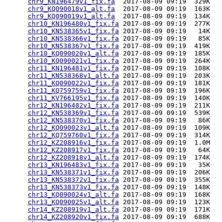
chr9_KN196479v1_fix.fa
  2017-08-09 09:19  329K  

chr9_KQ090018v1_alt.fa
  2017-08-09 09:19  163K  

chr9_KQ090019v1_alt.fa
  2017-08-09 09:19  134K  

chr10_KN196480v1_fix.fa
 2017-08-09 09:19  277K  

chr10_KN538365v1_fix.fa
 2017-08-09 09:19   14K  

chr10_KN538366v1_fix.fa
 2017-08-09 09:19   85K  

chr10_KN538367v1_fix.fa
 2017-08-09 09:19  419K  

chr10_KQ090020v1_alt.fa
 2017-08-09 09:19  185K  

chr10_KQ090021v1_fix.fa
 2017-08-09 09:19  264K  

chr11_KN196481v1_fix.fa
 2017-08-09 09:19  108K  

chr11_KN538368v1_alt.fa
 2017-08-09 09:19  203K  

chr11_KQ090022v1_fix.fa
 2017-08-09 09:19  181K  

chr11_KQ759759v1_fix.fa
 2017-08-09 09:19  196K  

chr11_KV766195v1_fix.fa
 2017-08-09 09:19  140K  

chr12_KN196482v1_fix.fa
 2017-08-09 09:19  211K  

chr12_KN538369v1_fix.fa
 2017-08-09 09:19  539K  

chr12_KN538370v1_fix.fa
 2017-08-09 09:19   86K  

chr12_KQ090023v1_alt.fa
 2017-08-09 09:19  109K  

chr12_KQ759760v1_fix.fa
 2017-08-09 09:19  314K  

chr12_KZ208916v1_fix.fa
 2017-08-09 09:19  1.0M  

chr12_KZ208917v1_fix.fa
 2017-08-09 09:19   64K  

chr12_KZ208918v1_alt.fa
 2017-08-09 09:19  174K  

chr13_KN196483v1_fix.fa
 2017-08-09 09:19   35K  

chr13_KN538371v1_fix.fa
 2017-08-09 09:19  206K  

chr13_KN538372v1_fix.fa
 2017-08-09 09:19  355K  

chr13_KN538373v1_fix.fa
 2017-08-09 09:19  148K  

chr13_KQ090024v1_alt.fa
 2017-08-09 09:19  168K  

chr13_KQ090025v1_alt.fa
 2017-08-09 09:19  123K  

chr14_KZ208919v1_alt.fa
 2017-08-09 09:19  171K  

chr14_KZ208920v1_fix.fa
 2017-08-09 09:19  688K  
