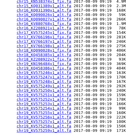
chr15_KN538374v1_fix.fa
 2017-08-09 09:19  4.9M  

chr15_KQ031389v1_alt.fa
 2017-08-09 09:19  2.3M  

chr16_KQ031390v1_alt.fa
 2017-08-09 09:19  168K  

chr16_KQ090026v1_alt.fa
 2017-08-09 09:19   59K  

chr16_KQ090027v1_alt.fa
 2017-08-09 09:19  266K  

chr16_KV880768v1_fix.fa
 2017-08-09 09:19  1.9M  

chr16_KZ208921v1_alt.fa
 2017-08-09 09:19   78K  

chr17_KV575245v1_fix.fa
 2017-08-09 09:19  154K  

chr17_KV766196v1_fix.fa
 2017-08-09 09:19  281K  

chr17_KV766197v1_alt.fa
 2017-08-09 09:19  246K  

chr17_KV766198v1_alt.fa
 2017-08-09 09:19  275K  

chr18_KQ090028v1_fix.fa
 2017-08-09 09:19  406K  

chr18_KQ458385v1_alt.fa
 2017-08-09 09:19  204K  

chr18_KZ208922v1_fix.fa
 2017-08-09 09:19   93K  

chr19_KN196484v1_fix.fa
 2017-08-09 09:19  369K  

chr19_KQ458386v1_fix.fa
 2017-08-09 09:19  404K  

chr19_KV575246v1_alt.fa
 2017-08-09 09:19  163K  

chr19_KV575247v1_alt.fa
 2017-08-09 09:19  170K  

chr19_KV575248v1_alt.fa
 2017-08-09 09:19  167K  

chr19_KV575249v1_alt.fa
 2017-08-09 09:19  292K  

chr19_KV575250v1_alt.fa
 2017-08-09 09:19  240K  

chr19_KV575251v1_alt.fa
 2017-08-09 09:19  159K  

chr19_KV575252v1_alt.fa
 2017-08-09 09:19  178K  

chr19_KV575253v1_alt.fa
 2017-08-09 09:19  166K  

chr19_KV575254v1_alt.fa
 2017-08-09 09:19   99K  

chr19_KV575255v1_alt.fa
 2017-08-09 09:19  160K  

chr19_KV575256v1_alt.fa
 2017-08-09 09:19  222K  

chr19_KV575257v1_alt.fa
 2017-08-09 09:19  100K  

chr19_KV575258v1_alt.fa
 2017-08-09 09:19  156K  

chr19_KV575259v1_alt.fa
 2017-08-09 09:19  171K  
