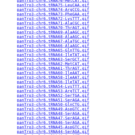
panTro3-chr6.tRNA76-MetCAT.gif
                   
panTro3-chr6.tRNA75-LeuCAA.gif
                   
panTro3-chr6.tRNA74-ArgCCG.gif
                   
panTro3-chr6.tRNA73-PheGAA.gif
                   
panTro3-chr6.tRNA72-LysTTT.gif
                   
panTro3-chr6.tRNA71-AlaCGC.gif
                   
panTro3-chr6.tRNA70-ThrAGT.gif
                   
panTro3-chr6.tRNA69-AlaAGC.gif
                   
panTro3-chr6.tRNA68-AlaAGC.gif
                   
panTro3-chr6.tRNA67-AlaTGC.gif
                   
panTro3-chr6.tRNA66-AlaAGC.gif
                   
panTro3-chr6.tRNA65-GlnTTG.gif
                   
panTro3-chr6.tRNA64-IleTAT.gif
                   
panTro3-chr6.tRNA63-SerGCT.gif
                   
panTro3-chr6.tRNA62-MetCAT.gif
                   
panTro3-chr6.tRNA61-ThrAGT.gif
                   
panTro3-chr6.tRNA60-IleAAT.gif
                   
panTro3-chr6.tRNA58-IleAAT.gif
                   
panTro3-chr6.tRNA56-IleTAT.gif
                   
panTro3-chr6.tRNA54-LysTTT.gif
                   
panTro3-chr6.tRNA53-ArgTCT.gif
                   
panTro3-chr6.tRNA52-SerTGA.gif
                   
panTro3-chr6.tRNA51-SerAGA.gif
                   
panTro3-chr6.tRNA50-GlnCTG.gif
                   
panTro3-chr6.tRNA49-AspGTC.gif
                   
panTro3-chr6.tRNA48-SerAGA.gif
                   
panTro3-chr6.tRNA47-SerAGA.gif
                   
panTro3-chr6.tRNA46-SerAGA.gif
                   
panTro3-chr6.tRNA45-AspGTC.gif
                   
panTro3-chr6.tRNA44-SerAGA.gif
                   