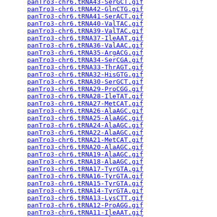
panTro3-chr6.tRNA43-SerGCT.gif
                   
panTro3-chr6.tRNA42-GlnCTG.gif
                   
panTro3-chr6.tRNA41-SerACT.gif
                   
panTro3-chr6.tRNA40-ValTAC.gif
                   
panTro3-chr6.tRNA39-ValTAC.gif
                   
panTro3-chr6.tRNA37-IleAAT.gif
                   
panTro3-chr6.tRNA36-ValAAC.gif
                   
panTro3-chr6.tRNA35-ArgACG.gif
                   
panTro3-chr6.tRNA34-SerCGA.gif
                   
panTro3-chr6.tRNA33-ThrAGT.gif
                   
panTro3-chr6.tRNA32-HisGTG.gif
                   
panTro3-chr6.tRNA30-SerGCT.gif
                   
panTro3-chr6.tRNA29-ProCGG.gif
                   
panTro3-chr6.tRNA28-IleTAT.gif
                   
panTro3-chr6.tRNA27-MetCAT.gif
                   
panTro3-chr6.tRNA26-AlaAGC.gif
                   
panTro3-chr6.tRNA25-AlaAGC.gif
                   
panTro3-chr6.tRNA24-AlaAGC.gif
                   
panTro3-chr6.tRNA22-AlaAGC.gif
                   
panTro3-chr6.tRNA21-MetCAT.gif
                   
panTro3-chr6.tRNA20-AlaAGC.gif
                   
panTro3-chr6.tRNA19-AlaAGC.gif
                   
panTro3-chr6.tRNA18-AlaAGC.gif
                   
panTro3-chr6.tRNA17-TyrGTA.gif
                   
panTro3-chr6.tRNA16-TyrGTA.gif
                   
panTro3-chr6.tRNA15-TyrGTA.gif
                   
panTro3-chr6.tRNA14-TyrGTA.gif
                   
panTro3-chr6.tRNA13-LysCTT.gif
                   
panTro3-chr6.tRNA12-ProAGG.gif
                   
panTro3-chr6.tRNA11-IleAAT.gif
                   