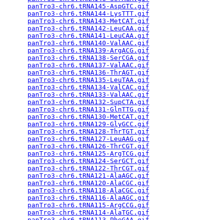
panTro3-chr6.tRNA145-AspGTC.gif
                  
panTro3-chr6.tRNA144-LysTTT.gif
                  
panTro3-chr6.tRNA143-MetCAT.gif
                  
panTro3-chr6.tRNA142-LeuCAA.gif
                  
panTro3-chr6.tRNA141-LeuCAA.gif
                  
panTro3-chr6.tRNA140-ValAAC.gif
                  
panTro3-chr6.tRNA139-ArgACG.gif
                  
panTro3-chr6.tRNA138-SerCGA.gif
                  
panTro3-chr6.tRNA137-ValAAC.gif
                  
panTro3-chr6.tRNA136-ThrAGT.gif
                  
panTro3-chr6.tRNA135-LeuTAA.gif
                  
panTro3-chr6.tRNA134-ValCAC.gif
                  
panTro3-chr6.tRNA133-ValAAC.gif
                  
panTro3-chr6.tRNA132-SupCTA.gif
                  
panTro3-chr6.tRNA131-GlnTTG.gif
                  
panTro3-chr6.tRNA130-MetCAT.gif
                  
panTro3-chr6.tRNA129-GlyGCC.gif
                  
panTro3-chr6.tRNA128-ThrTGT.gif
                  
panTro3-chr6.tRNA127-LeuAAG.gif
                  
panTro3-chr6.tRNA126-ThrCGT.gif
                  
panTro3-chr6.tRNA125-ArgTCG.gif
                  
panTro3-chr6.tRNA124-SerGCT.gif
                  
panTro3-chr6.tRNA122-ThrCGT.gif
                  
panTro3-chr6.tRNA121-AlaAGC.gif
                  
panTro3-chr6.tRNA120-AlaCGC.gif
                  
panTro3-chr6.tRNA118-AlaCGC.gif
                  
panTro3-chr6.tRNA116-AlaAGC.gif
                  
panTro3-chr6.tRNA115-ArgCCG.gif
                  
panTro3-chr6.tRNA114-AlaTGC.gif
                  
panTro3-chr6.tRNA113-PheGAA.gif
                  