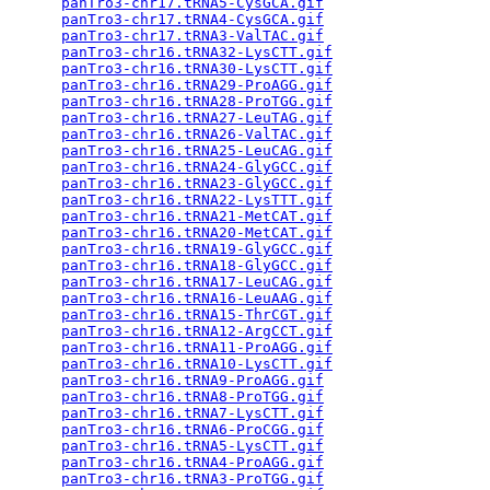
panTro3-chr17.tRNA5-CysGCA.gif
                   
panTro3-chr17.tRNA4-CysGCA.gif
                   
panTro3-chr17.tRNA3-ValTAC.gif
                   
panTro3-chr16.tRNA32-LysCTT.gif
                  
panTro3-chr16.tRNA30-LysCTT.gif
                  
panTro3-chr16.tRNA29-ProAGG.gif
                  
panTro3-chr16.tRNA28-ProTGG.gif
                  
panTro3-chr16.tRNA27-LeuTAG.gif
                  
panTro3-chr16.tRNA26-ValTAC.gif
                  
panTro3-chr16.tRNA25-LeuCAG.gif
                  
panTro3-chr16.tRNA24-GlyGCC.gif
                  
panTro3-chr16.tRNA23-GlyGCC.gif
                  
panTro3-chr16.tRNA22-LysTTT.gif
                  
panTro3-chr16.tRNA21-MetCAT.gif
                  
panTro3-chr16.tRNA20-MetCAT.gif
                  
panTro3-chr16.tRNA19-GlyGCC.gif
                  
panTro3-chr16.tRNA18-GlyGCC.gif
                  
panTro3-chr16.tRNA17-LeuCAG.gif
                  
panTro3-chr16.tRNA16-LeuAAG.gif
                  
panTro3-chr16.tRNA15-ThrCGT.gif
                  
panTro3-chr16.tRNA12-ArgCCT.gif
                  
panTro3-chr16.tRNA11-ProAGG.gif
                  
panTro3-chr16.tRNA10-LysCTT.gif
                  
panTro3-chr16.tRNA9-ProAGG.gif
                   
panTro3-chr16.tRNA8-ProTGG.gif
                   
panTro3-chr16.tRNA7-LysCTT.gif
                   
panTro3-chr16.tRNA6-ProCGG.gif
                   
panTro3-chr16.tRNA5-LysCTT.gif
                   
panTro3-chr16.tRNA4-ProAGG.gif
                   
panTro3-chr16.tRNA3-ProTGG.gif
                   