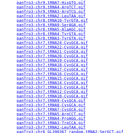
panTro3-chr9.tRNA7-HisGTG.gif
                    
panTro3-chr9.tRNA4-ArgTCT.gif
                    
panTro3-chr9.tRNA3-ArgTCG.gif
                    
panTro3-chr9.tRNA2-LeuTAA.gif
                    
panTro3-chr8.tRNA10-TyrGTA.gif
                   
panTro3-chr8.tRNA9-SerAGA.gif
                    
panTro3-chr8.tRNA5-AlaAGC.gif
                    
panTro3-chr8.tRNA4-TyrGTA.gif
                    
panTro3-chr8.tRNA3-TyrGTA.gif
                    
panTro3-chr7.tRNA24-CysGCA.gif
                   
panTro3-chr7.tRNA22-CysGCA.gif
                   
panTro3-chr7.tRNA21-CysGCA.gif
                   
panTro3-chr7.tRNA20-CysGCA.gif
                   
panTro3-chr7.tRNA19-CysGCA.gif
                   
panTro3-chr7.tRNA18-CysGCA.gif
                   
panTro3-chr7.tRNA17-CysGCA.gif
                   
panTro3-chr7.tRNA16-CysGCA.gif
                   
panTro3-chr7.tRNA15-CysGCA.gif
                   
panTro3-chr7.tRNA14-CysGCA.gif
                   
panTro3-chr7.tRNA13-CysGCA.gif
                   
panTro3-chr7.tRNA12-CysGCA.gif
                   
panTro3-chr7.tRNA10-CysGCA.gif
                   
panTro3-chr7.tRNA9-CysGCA.gif
                    
panTro3-chr7.tRNA8-CysGCA.gif
                    
panTro3-chr7.tRNA7-CysGCA.gif
                    
panTro3-chr7.tRNA5-ArgCCT.gif
                    
panTro3-chr7.tRNA4-ProAGG.gif
                    
panTro3-chr7.tRNA3-TrpCCA.gif
                    
panTro3-chr7.tRNA2-LeuTAA.gif
                    
panTro3-chr6_GL390367_random.tRNA2-SerGCT.gif
    