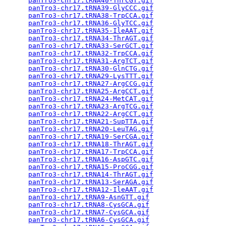
panTro3-chr17.tRNA40-ThrCGT.gif
                  
panTro3-chr17.tRNA39-GlyCCC.gif
                  
panTro3-chr17.tRNA38-TrpCCA.gif
                  
panTro3-chr17.tRNA36-GlyTCC.gif
                  
panTro3-chr17.tRNA35-IleAAT.gif
                  
panTro3-chr17.tRNA34-ThrAGT.gif
                  
panTro3-chr17.tRNA33-SerGCT.gif
                  
panTro3-chr17.tRNA32-TrpCCA.gif
                  
panTro3-chr17.tRNA31-ArgTCT.gif
                  
panTro3-chr17.tRNA30-GlnCTG.gif
                  
panTro3-chr17.tRNA29-LysTTT.gif
                  
panTro3-chr17.tRNA27-ArgCCG.gif
                  
panTro3-chr17.tRNA25-ArgCCT.gif
                  
panTro3-chr17.tRNA24-MetCAT.gif
                  
panTro3-chr17.tRNA23-ArgTCG.gif
                  
panTro3-chr17.tRNA22-ArgCCT.gif
                  
panTro3-chr17.tRNA21-SupTTA.gif
                  
panTro3-chr17.tRNA20-LeuTAG.gif
                  
panTro3-chr17.tRNA19-SerCGA.gif
                  
panTro3-chr17.tRNA18-ThrAGT.gif
                  
panTro3-chr17.tRNA17-TrpCCA.gif
                  
panTro3-chr17.tRNA16-AspGTC.gif
                  
panTro3-chr17.tRNA15-ProCGG.gif
                  
panTro3-chr17.tRNA14-ThrAGT.gif
                  
panTro3-chr17.tRNA13-SerAGA.gif
                  
panTro3-chr17.tRNA12-IleAAT.gif
                  
panTro3-chr17.tRNA9-AsnGTT.gif
                   
panTro3-chr17.tRNA8-CysGCA.gif
                   
panTro3-chr17.tRNA7-CysGCA.gif
                   
panTro3-chr17.tRNA6-CysGCA.gif
                   