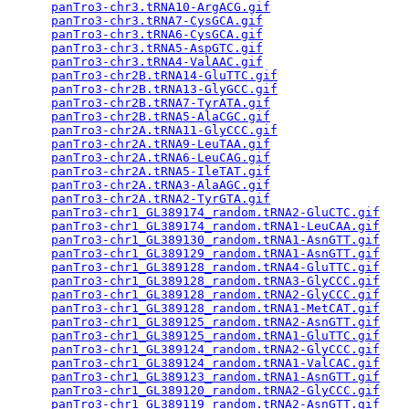
panTro3-chr3.tRNA10-ArgACG.gif
                   
panTro3-chr3.tRNA7-CysGCA.gif
                    
panTro3-chr3.tRNA6-CysGCA.gif
                    
panTro3-chr3.tRNA5-AspGTC.gif
                    
panTro3-chr3.tRNA4-ValAAC.gif
                    
panTro3-chr2B.tRNA14-GluTTC.gif
                  
panTro3-chr2B.tRNA13-GlyGCC.gif
                  
panTro3-chr2B.tRNA7-TyrATA.gif
                   
panTro3-chr2B.tRNA5-AlaCGC.gif
                   
panTro3-chr2A.tRNA11-GlyCCC.gif
                  
panTro3-chr2A.tRNA9-LeuTAA.gif
                   
panTro3-chr2A.tRNA6-LeuCAG.gif
                   
panTro3-chr2A.tRNA5-IleTAT.gif
                   
panTro3-chr2A.tRNA3-AlaAGC.gif
                   
panTro3-chr2A.tRNA2-TyrGTA.gif
                   
panTro3-chr1_GL389174_random.tRNA2-GluCTC.gif
    
panTro3-chr1_GL389174_random.tRNA1-LeuCAA.gif
    
panTro3-chr1_GL389130_random.tRNA1-AsnGTT.gif
    
panTro3-chr1_GL389129_random.tRNA1-AsnGTT.gif
    
panTro3-chr1_GL389128_random.tRNA4-GluTTC.gif
    
panTro3-chr1_GL389128_random.tRNA3-GlyCCC.gif
    
panTro3-chr1_GL389128_random.tRNA2-GlyCCC.gif
    
panTro3-chr1_GL389128_random.tRNA1-MetCAT.gif
    
panTro3-chr1_GL389125_random.tRNA2-AsnGTT.gif
    
panTro3-chr1_GL389125_random.tRNA1-GluTTC.gif
    
panTro3-chr1_GL389124_random.tRNA2-GlyCCC.gif
    
panTro3-chr1_GL389124_random.tRNA1-ValCAC.gif
    
panTro3-chr1_GL389123_random.tRNA1-AsnGTT.gif
    
panTro3-chr1_GL389120_random.tRNA2-GlyCCC.gif
    
panTro3-chr1_GL389119_random.tRNA2-AsnGTT.gif
    