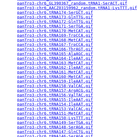
panTro3-chr6_GL390367_random.tRNA1-SerACT.gif
    
panTro3-chr6_AACZ03159962_random.tRNA1-LysTTT.gif
panTro3-chr6.tRNA174-SerGCT.gif
                  
panTro3-chr6.tRNA173-GlnTTG.gif
                  
panTro3-chr6.tRNA172-GlnTTG.gif
                  
panTro3-chr6.tRNA171-SerTGA.gif
                  
panTro3-chr6.tRNA170-MetCAT.gif
                  
panTro3-chr6.tRNA169-TrpCCA.gif
                  
panTro3-chr6.tRNA168-MetCAT.gif
                  
panTro3-chr6.tRNA167-TrpCCA.gif
                  
panTro3-chr6.tRNA166-ThrAGT.gif
                  
panTro3-chr6.tRNA165-AlaAGC.gif
                  
panTro3-chr6.tRNA164-IleAAT.gif
                  
panTro3-chr6.tRNA163-MetCAT.gif
                  
panTro3-chr6.tRNA162-IleAAT.gif
                  
panTro3-chr6.tRNA161-MetCAT.gif
                  
panTro3-chr6.tRNA160-MetCAT.gif
                  
panTro3-chr6.tRNA159-IleAAT.gif
                  
panTro3-chr6.tRNA158-ValCAC.gif
                  
panTro3-chr6.tRNA157-ArgACG.gif
                  
panTro3-chr6.tRNA156-ValTAC.gif
                  
panTro3-chr6.tRNA155-IleAAT.gif
                  
panTro3-chr6.tRNA154-IleAAT.gif
                  
panTro3-chr6.tRNA153-ValCAC.gif
                  
panTro3-chr6.tRNA151-MetCAT.gif
                  
panTro3-chr6.tRNA150-LysTTT.gif
                  
panTro3-chr6.tRNA149-SerTGA.gif
                  
panTro3-chr6.tRNA148-SerAGA.gif
                  
panTro3-chr6.tRNA147-GlnCTG.gif
                  
panTro3-chr6.tRNA146-SerAGA.gif
                  