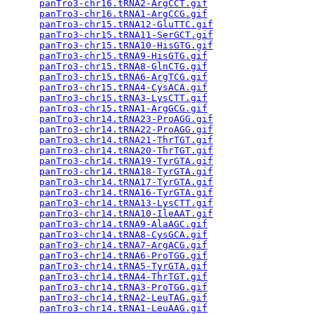
panTro3-chr16.tRNA2-ArgCCT.gif
                   
panTro3-chr16.tRNA1-ArgCCG.gif
                   
panTro3-chr15.tRNA12-GluTTC.gif
                  
panTro3-chr15.tRNA11-SerGCT.gif
                  
panTro3-chr15.tRNA10-HisGTG.gif
                  
panTro3-chr15.tRNA9-HisGTG.gif
                   
panTro3-chr15.tRNA8-GlnCTG.gif
                   
panTro3-chr15.tRNA6-ArgTCG.gif
                   
panTro3-chr15.tRNA4-CysACA.gif
                   
panTro3-chr15.tRNA3-LysCTT.gif
                   
panTro3-chr15.tRNA1-ArgGCG.gif
                   
panTro3-chr14.tRNA23-ProAGG.gif
                  
panTro3-chr14.tRNA22-ProAGG.gif
                  
panTro3-chr14.tRNA21-ThrTGT.gif
                  
panTro3-chr14.tRNA20-ThrTGT.gif
                  
panTro3-chr14.tRNA19-TyrGTA.gif
                  
panTro3-chr14.tRNA18-TyrGTA.gif
                  
panTro3-chr14.tRNA17-TyrGTA.gif
                  
panTro3-chr14.tRNA16-TyrGTA.gif
                  
panTro3-chr14.tRNA13-LysCTT.gif
                  
panTro3-chr14.tRNA10-IleAAT.gif
                  
panTro3-chr14.tRNA9-AlaAGC.gif
                   
panTro3-chr14.tRNA8-CysGCA.gif
                   
panTro3-chr14.tRNA7-ArgACG.gif
                   
panTro3-chr14.tRNA6-ProTGG.gif
                   
panTro3-chr14.tRNA5-TyrGTA.gif
                   
panTro3-chr14.tRNA4-ThrTGT.gif
                   
panTro3-chr14.tRNA3-ProTGG.gif
                   
panTro3-chr14.tRNA2-LeuTAG.gif
                   
panTro3-chr14.tRNA1-LeuAAG.gif
                   