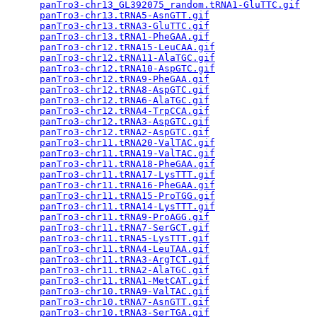
panTro3-chr13_GL392075_random.tRNA1-GluTTC.gif
   
panTro3-chr13.tRNA5-AsnGTT.gif
                   
panTro3-chr13.tRNA3-GluTTC.gif
                   
panTro3-chr13.tRNA1-PheGAA.gif
                   
panTro3-chr12.tRNA15-LeuCAA.gif
                  
panTro3-chr12.tRNA11-AlaTGC.gif
                  
panTro3-chr12.tRNA10-AspGTC.gif
                  
panTro3-chr12.tRNA9-PheGAA.gif
                   
panTro3-chr12.tRNA8-AspGTC.gif
                   
panTro3-chr12.tRNA6-AlaTGC.gif
                   
panTro3-chr12.tRNA4-TrpCCA.gif
                   
panTro3-chr12.tRNA3-AspGTC.gif
                   
panTro3-chr12.tRNA2-AspGTC.gif
                   
panTro3-chr11.tRNA20-ValTAC.gif
                  
panTro3-chr11.tRNA19-ValTAC.gif
                  
panTro3-chr11.tRNA18-PheGAA.gif
                  
panTro3-chr11.tRNA17-LysTTT.gif
                  
panTro3-chr11.tRNA16-PheGAA.gif
                  
panTro3-chr11.tRNA15-ProTGG.gif
                  
panTro3-chr11.tRNA14-LysTTT.gif
                  
panTro3-chr11.tRNA9-ProAGG.gif
                   
panTro3-chr11.tRNA7-SerGCT.gif
                   
panTro3-chr11.tRNA5-LysTTT.gif
                   
panTro3-chr11.tRNA4-LeuTAA.gif
                   
panTro3-chr11.tRNA3-ArgTCT.gif
                   
panTro3-chr11.tRNA2-AlaTGC.gif
                   
panTro3-chr11.tRNA1-MetCAT.gif
                   
panTro3-chr10.tRNA9-ValTAC.gif
                   
panTro3-chr10.tRNA7-AsnGTT.gif
                   
panTro3-chr10.tRNA3-SerTGA.gif
                   