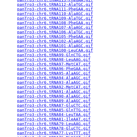
panTro3-chr6.tRNA112-AlaTGC.gif
                  
panTro3-chr6.tRNA111-PheGAA.gif
                  
panTro3-chr6.tRNA110-AlaAGC.gif
                  
panTro3-chr6.tRNA109-AlaTGC.gif
                  
panTro3-chr6.tRNA108-PheGAA.gif
                  
panTro3-chr6.tRNA107-AlaAGC.gif
                  
panTro3-chr6.tRNA106-AlaTGC.gif
                  
panTro3-chr6.tRNA105-PheGAA.gif
                  
panTro3-chr6.tRNA102-AlaAGC.gif
                  
panTro3-chr6.tRNA101-AlaAGC.gif
                  
panTro3-chr6.tRNA100-LeuCAA.gif
                  
panTro3-chr6.tRNA99-GlnCTG.gif
                   
panTro3-chr6.tRNA98-LeuAAG.gif
                   
panTro3-chr6.tRNA97-MetCAT.gif
                   
panTro3-chr6.tRNA96-PheGAA.gif
                   
panTro3-chr6.tRNA95-AlaAGC.gif
                   
panTro3-chr6.tRNA94-AlaAGC.gif
                   
panTro3-chr6.tRNA93-AlaAGC.gif
                   
panTro3-chr6.tRNA92-MetCAT.gif
                   
panTro3-chr6.tRNA91-AlaAGC.gif
                   
panTro3-chr6.tRNA90-AlaAGC.gif
                   
panTro3-chr6.tRNA89-AlaAGC.gif
                   
panTro3-chr6.tRNA87-GluCTC.gif
                   
panTro3-chr6.tRNA85-GlnTTG.gif
                   
panTro3-chr6.tRNA84-LeuTAA.gif
                   
panTro3-chr6.tRNA81-IleAAT.gif
                   
panTro3-chr6.tRNA79-LeuAAG.gif
                   
panTro3-chr6.tRNA78-GluCTC.gif
                   
panTro3-chr6.tRNA77-LysTTT.gif
                   