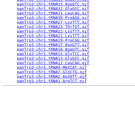
panTro3-chr1.tRNA33-AspGTC.gif
                   
panTro3-chr1.tRNA32-GlyGCC.gif
                   
panTro3-chr1.tRNA31-LeuCAG.gif
                   
panTro3-chr1.tRNA30-ProAGG.gif
                   
panTro3-chr1.tRNA27-LysTTT.gif
                   
panTro3-chr1.tRNA23-ThrTGT.gif
                   
panTro3-chr1.tRNA22-LysTTT.gif
                   
panTro3-chr1.tRNA21-LysTTT.gif
                   
panTro3-chr1.tRNA19-ProCGG.gif
                   
panTro3-chr1.tRNA17-AsnGTT.gif
                   
panTro3-chr1.tRNA16-AspGTC.gif
                   
panTro3-chr1.tRNA15-GlyTCC.gif
                   
panTro3-chr1.tRNA13-GlyGCC.gif
                   
panTro3-chr1.tRNA12-LeuCAG.gif
                   
panTro3-chr1.tRNA9-MetCAT.gif
                    
panTro3-chr1.tRNA7-GlnCTG.gif
                    
panTro3-chr1.tRNA2-AsnGTT.gif
                    
panTro3-chr1.tRNA1-ArgTCT.gif