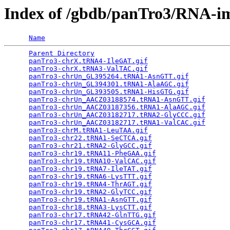
Index of /gbdb/panTro3/RNA-i
Name
Parent Directory
                                 
panTro3-chrX.tRNA4-IleGAT.gif
                    
panTro3-chrX.tRNA3-ValTAC.gif
                    
panTro3-chrUn_GL395264.tRNA1-AsnGTT.gif
          
panTro3-chrUn_GL394301.tRNA1-AlaAGC.gif
          
panTro3-chrUn_GL393505.tRNA1-HisGTG.gif
          
panTro3-chrUn_AACZ03188574.tRNA1-AsnGTT.gif
      
panTro3-chrUn_AACZ03187356.tRNA1-AlaAGC.gif
      
panTro3-chrUn_AACZ03182717.tRNA2-GlyCCC.gif
      
panTro3-chrUn_AACZ03182717.tRNA1-ValCAC.gif
      
panTro3-chrM.tRNA1-LeuTAA.gif
                    
panTro3-chr22.tRNA1-SeCTCA.gif
                   
panTro3-chr21.tRNA2-GlyGCC.gif
                   
panTro3-chr19.tRNA11-PheGAA.gif
                  
panTro3-chr19.tRNA10-ValCAC.gif
                  
panTro3-chr19.tRNA7-IleTAT.gif
                   
panTro3-chr19.tRNA6-LysTTT.gif
                   
panTro3-chr19.tRNA4-ThrAGT.gif
                   
panTro3-chr19.tRNA2-GlyTCC.gif
                   
panTro3-chr19.tRNA1-AsnGTT.gif
                   
panTro3-chr18.tRNA3-LysCTT.gif
                   
panTro3-chr17.tRNA42-GlnTTG.gif
                  
panTro3-chr17.tRNA41-CysGCA.gif
                  