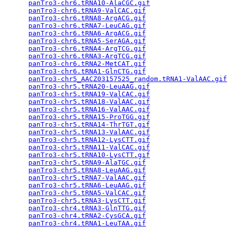
panTro3-chr6.tRNA10-AlaCGC.gif
                   
panTro3-chr6.tRNA9-ValCAC.gif
                    
panTro3-chr6.tRNA8-ArgACG.gif
                    
panTro3-chr6.tRNA7-LeuCAG.gif
                    
panTro3-chr6.tRNA6-ArgACG.gif
                    
panTro3-chr6.tRNA5-SerAGA.gif
                    
panTro3-chr6.tRNA4-ArgTCG.gif
                    
panTro3-chr6.tRNA3-ArgTCG.gif
                    
panTro3-chr6.tRNA2-MetCAT.gif
                    
panTro3-chr6.tRNA1-GlnCTG.gif
                    
panTro3-chr5_AACZ03157525_random.tRNA1-ValAAC.gif
panTro3-chr5.tRNA20-LeuAAG.gif
                   
panTro3-chr5.tRNA19-ValCAC.gif
                   
panTro3-chr5.tRNA18-ValAAC.gif
                   
panTro3-chr5.tRNA16-ValAAC.gif
                   
panTro3-chr5.tRNA15-ProTGG.gif
                   
panTro3-chr5.tRNA14-ThrTGT.gif
                   
panTro3-chr5.tRNA13-ValAAC.gif
                   
panTro3-chr5.tRNA12-LysCTT.gif
                   
panTro3-chr5.tRNA11-ValCAC.gif
                   
panTro3-chr5.tRNA10-LysCTT.gif
                   
panTro3-chr5.tRNA9-AlaTGC.gif
                    
panTro3-chr5.tRNA8-LeuAAG.gif
                    
panTro3-chr5.tRNA7-ValAAC.gif
                    
panTro3-chr5.tRNA6-LeuAAG.gif
                    
panTro3-chr5.tRNA5-ValCAC.gif
                    
panTro3-chr5.tRNA3-LysCTT.gif
                    
panTro3-chr4.tRNA3-GlnTTG.gif
                    
panTro3-chr4.tRNA2-CysGCA.gif
                    
panTro3-chr4.tRNA1-LeuTAA.gif
                    