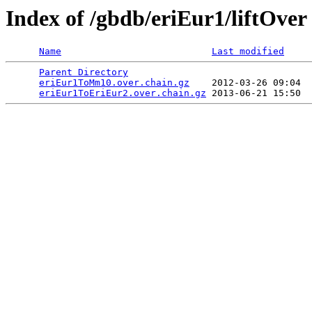
Index of /gbdb/eriEur1/liftOver
Name
Last modified
Parent Directory
                                 
eriEur1ToMm10.over.chain.gz
    2012-03-26 09:04  
eriEur1ToEriEur2.over.chain.gz