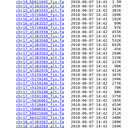
chr14_kb021645_fix.fa
   2018-06-07 14:42  1.5M  

chr15_gl383554_alt.fa
   2018-06-07 14:42  295K  

chr15_gl383555_alt.fa
   2018-06-07 14:42  387K  

chr15_jh720445_fix.fa
   2018-06-07 14:42  169K  

chr16_gl383556_alt.fa
   2018-06-07 14:42  192K  

chr16_gl383557_alt.fa
   2018-06-07 14:42   89K  

chr16_jh720446_fix.fa
   2018-06-07 14:42   97K  

chr17_gl383558_fix.fa
   2018-06-07 14:42  455K  

chr17_gl383559_fix.fa
   2018-06-07 14:42  337K  

chr17_gl383560_fix.fa
   2018-06-07 14:42  532K  

chr17_gl383561_fix.fa
   2018-06-07 14:42  642K  

chr17_gl383562_fix.fa
   2018-06-07 14:42   45K  

chr17_gl383563_alt.fa
   2018-06-07 14:42  269K  

chr17_gl383564_alt.fa
   2018-06-07 14:42  133K  

chr17_gl383565_alt.fa
   2018-06-07 14:42  223K  

chr17_gl383566_alt.fa
   2018-06-07 14:42   90K  

chr17_gl582976_fix.fa
   2018-06-07 14:42  411K  

chr17_jh159144_fix.fa
   2018-06-07 14:42  387K  

chr17_jh159145_fix.fa
   2018-06-07 14:42  194K  

chr17_jh159146_alt.fa
   2018-06-07 14:42  277K  

chr17_jh159147_alt.fa
   2018-06-07 14:42   70K  

chr17_jh159148_alt.fa
   2018-06-07 14:42   88K  

chr17_jh591186_fix.fa
   2018-06-07 14:42  375K  

chr17_jh636061_fix.fa
   2018-06-07 14:42  185K  

chr17_jh720447_fix.fa
   2018-06-07 14:42  453K  

chr17_jh806582_fix.fa
   2018-06-07 14:42  341K  

chr17_kb021646_fix.fa
   2018-06-07 14:42  211K  

chr17_ke332502_fix.fa
   2018-06-07 14:42  340K  

chr18_gl383567_alt.fa
   2018-06-07 14:42  289K  

chr18_gl383568_alt.fa
   2018-06-07 14:42  104K  
