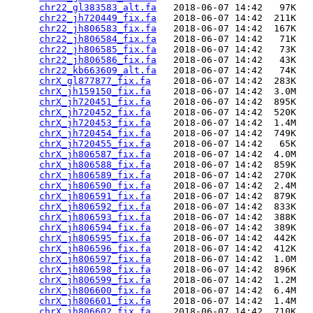
chr22_gl383583_alt.fa
   2018-06-07 14:42   97K  

chr22_jh720449_fix.fa
   2018-06-07 14:42  211K  

chr22_jh806583_fix.fa
   2018-06-07 14:42  167K  

chr22_jh806584_fix.fa
   2018-06-07 14:42   71K  

chr22_jh806585_fix.fa
   2018-06-07 14:42   73K  

chr22_jh806586_fix.fa
   2018-06-07 14:42   43K  

chr22_kb663609_alt.fa
   2018-06-07 14:42   74K  

chrX_gl877877_fix.fa
    2018-06-07 14:42  283K  

chrX_jh159150_fix.fa
    2018-06-07 14:42  3.0M  

chrX_jh720451_fix.fa
    2018-06-07 14:42  895K  

chrX_jh720452_fix.fa
    2018-06-07 14:42  520K  

chrX_jh720453_fix.fa
    2018-06-07 14:42  1.4M  

chrX_jh720454_fix.fa
    2018-06-07 14:42  749K  

chrX_jh720455_fix.fa
    2018-06-07 14:42   65K  

chrX_jh806587_fix.fa
    2018-06-07 14:42  4.0M  

chrX_jh806588_fix.fa
    2018-06-07 14:42  859K  

chrX_jh806589_fix.fa
    2018-06-07 14:42  270K  

chrX_jh806590_fix.fa
    2018-06-07 14:42  2.4M  

chrX_jh806591_fix.fa
    2018-06-07 14:42  879K  

chrX_jh806592_fix.fa
    2018-06-07 14:42  833K  

chrX_jh806593_fix.fa
    2018-06-07 14:42  388K  

chrX_jh806594_fix.fa
    2018-06-07 14:42  389K  

chrX_jh806595_fix.fa
    2018-06-07 14:42  442K  

chrX_jh806596_fix.fa
    2018-06-07 14:42  412K  

chrX_jh806597_fix.fa
    2018-06-07 14:42  1.0M  

chrX_jh806598_fix.fa
    2018-06-07 14:42  896K  

chrX_jh806599_fix.fa
    2018-06-07 14:42  1.2M  

chrX_jh806600_fix.fa
    2018-06-07 14:42  6.4M  

chrX_jh806601_fix.fa
    2018-06-07 14:42  1.4M  

chrX_jh806602_fix.fa
    2018-06-07 14:42  710K  
