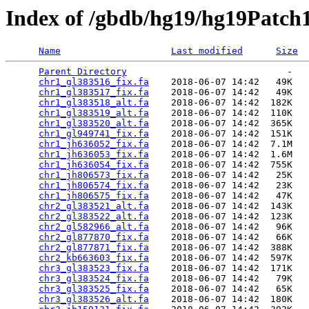
Index of /gbdb/hg19/hg19Patch
Name
Last modified
Size
Parent Directory
                             -   

chr1_gl383516_fix.fa
    2018-06-07 14:42   49K  

chr1_gl383517_fix.fa
    2018-06-07 14:42   49K  

chr1_gl383518_alt.fa
    2018-06-07 14:42  182K  

chr1_gl383519_alt.fa
    2018-06-07 14:42  110K  

chr1_gl383520_alt.fa
    2018-06-07 14:42  365K  

chr1_gl949741_fix.fa
    2018-06-07 14:42  151K  

chr1_jh636052_fix.fa
    2018-06-07 14:42  7.1M  

chr1_jh636053_fix.fa
    2018-06-07 14:42  1.6M  

chr1_jh636054_fix.fa
    2018-06-07 14:42  755K  

chr1_jh806573_fix.fa
    2018-06-07 14:42   25K  

chr1_jh806574_fix.fa
    2018-06-07 14:42   23K  

chr1_jh806575_fix.fa
    2018-06-07 14:42   47K  

chr2_gl383521_alt.fa
    2018-06-07 14:42  143K  

chr2_gl383522_alt.fa
    2018-06-07 14:42  123K  

chr2_gl582966_alt.fa
    2018-06-07 14:42   96K  

chr2_gl877870_fix.fa
    2018-06-07 14:42   66K  

chr2_gl877871_fix.fa
    2018-06-07 14:42  388K  

chr2_kb663603_fix.fa
    2018-06-07 14:42  597K  

chr3_gl383523_fix.fa
    2018-06-07 14:42  171K  

chr3_gl383524_fix.fa
    2018-06-07 14:42   79K  

chr3_gl383525_fix.fa
    2018-06-07 14:42   65K  

chr3_gl383526_alt.fa
    2018-06-07 14:42  180K  
