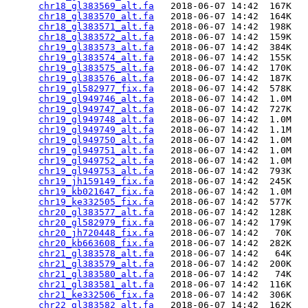
chr18_gl383569_alt.fa
   2018-06-07 14:42  167K  

chr18_gl383570_alt.fa
   2018-06-07 14:42  164K  

chr18_gl383571_alt.fa
   2018-06-07 14:42  198K  

chr18_gl383572_alt.fa
   2018-06-07 14:42  159K  

chr19_gl383573_alt.fa
   2018-06-07 14:42  384K  

chr19_gl383574_alt.fa
   2018-06-07 14:42  155K  

chr19_gl383575_alt.fa
   2018-06-07 14:42  170K  

chr19_gl383576_alt.fa
   2018-06-07 14:42  187K  

chr19_gl582977_fix.fa
   2018-06-07 14:42  578K  

chr19_gl949746_alt.fa
   2018-06-07 14:42  1.0M  

chr19_gl949747_alt.fa
   2018-06-07 14:42  727K  

chr19_gl949748_alt.fa
   2018-06-07 14:42  1.0M  

chr19_gl949749_alt.fa
   2018-06-07 14:42  1.1M  

chr19_gl949750_alt.fa
   2018-06-07 14:42  1.0M  

chr19_gl949751_alt.fa
   2018-06-07 14:42  1.0M  

chr19_gl949752_alt.fa
   2018-06-07 14:42  1.0M  

chr19_gl949753_alt.fa
   2018-06-07 14:42  793K  

chr19_jh159149_fix.fa
   2018-06-07 14:42  245K  

chr19_kb021647_fix.fa
   2018-06-07 14:42  1.0M  

chr19_ke332505_fix.fa
   2018-06-07 14:42  577K  

chr20_gl383577_alt.fa
   2018-06-07 14:42  128K  

chr20_gl582979_fix.fa
   2018-06-07 14:42  179K  

chr20_jh720448_fix.fa
   2018-06-07 14:42   70K  

chr20_kb663608_fix.fa
   2018-06-07 14:42  282K  

chr21_gl383578_alt.fa
   2018-06-07 14:42   64K  

chr21_gl383579_alt.fa
   2018-06-07 14:42  200K  

chr21_gl383580_alt.fa
   2018-06-07 14:42   74K  

chr21_gl383581_alt.fa
   2018-06-07 14:42  116K  

chr21_ke332506_fix.fa
   2018-06-07 14:42  306K  

chr22_gl383582_alt.fa
   2018-06-07 14:42  162K  
