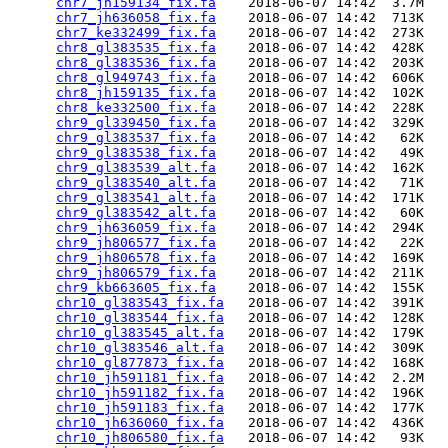
chr7_jh159134_fix.fa
    2018-06-07 14:42  3.7M  

chr7_jh636058_fix.fa
    2018-06-07 14:42  713K  

chr7_ke332499_fix.fa
    2018-06-07 14:42  273K  

chr8_gl383535_fix.fa
    2018-06-07 14:42  428K  

chr8_gl383536_fix.fa
    2018-06-07 14:42  203K  

chr8_gl949743_fix.fa
    2018-06-07 14:42  606K  

chr8_jh159135_fix.fa
    2018-06-07 14:42  102K  

chr8_ke332500_fix.fa
    2018-06-07 14:42  228K  

chr9_gl339450_fix.fa
    2018-06-07 14:42  329K  

chr9_gl383537_fix.fa
    2018-06-07 14:42   62K  

chr9_gl383538_fix.fa
    2018-06-07 14:42   49K  

chr9_gl383539_alt.fa
    2018-06-07 14:42  162K  

chr9_gl383540_alt.fa
    2018-06-07 14:42   71K  

chr9_gl383541_alt.fa
    2018-06-07 14:42  171K  

chr9_gl383542_alt.fa
    2018-06-07 14:42   60K  

chr9_jh636059_fix.fa
    2018-06-07 14:42  294K  

chr9_jh806577_fix.fa
    2018-06-07 14:42   22K  

chr9_jh806578_fix.fa
    2018-06-07 14:42  169K  

chr9_jh806579_fix.fa
    2018-06-07 14:42  211K  

chr9_kb663605_fix.fa
    2018-06-07 14:42  155K  

chr10_gl383543_fix.fa
   2018-06-07 14:42  391K  

chr10_gl383544_fix.fa
   2018-06-07 14:42  128K  

chr10_gl383545_alt.fa
   2018-06-07 14:42  179K  

chr10_gl383546_alt.fa
   2018-06-07 14:42  309K  

chr10_gl877873_fix.fa
   2018-06-07 14:42  168K  

chr10_jh591181_fix.fa
   2018-06-07 14:42  2.2M  

chr10_jh591182_fix.fa
   2018-06-07 14:42  196K  

chr10_jh591183_fix.fa
   2018-06-07 14:42  177K  

chr10_jh636060_fix.fa
   2018-06-07 14:42  436K  

chr10_jh806580_fix.fa
   2018-06-07 14:42   93K  
