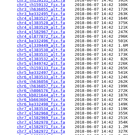
chr3_jh159131_fix.fa
    2018-06-07 14:42  392K  

chr3_jh159132_fix.fa
    2018-06-07 14:42  100K  

chr3_jh636055_alt.fa
    2018-06-07 14:42  172K  

chr3_ke332495_fix.fa
    2018-06-07 14:42  263K  

chr4_gl383527_alt.fa
    2018-06-07 14:42  164K  

chr4_gl383528_alt.fa
    2018-06-07 14:42  375K  

chr4_gl383529_alt.fa
    2018-06-07 14:42  121K  

chr4_gl582967_fix.fa
    2018-06-07 14:42  247K  

chr4_gl877872_fix.fa
    2018-06-07 14:42  296K  

chr4_ke332496_fix.fa
    2018-06-07 14:42  501K  

chr5_gl339449_alt.fa
    2018-06-07 14:42  1.6M  

chr5_gl383530_alt.fa
    2018-06-07 14:42  101K  

chr5_gl383531_alt.fa
    2018-06-07 14:42  173K  

chr5_gl383532_alt.fa
    2018-06-07 14:42   82K  

chr5_gl949742_alt.fa
    2018-06-07 14:42  226K  

chr5_jh159133_fix.fa
    2018-06-07 14:42  265K  

chr5_ke332497_fix.fa
    2018-06-07 14:42  541K  

chr6_gl383533_alt.fa
    2018-06-07 14:42  124K  

chr6_jh636056_fix.fa
    2018-06-07 14:42  262K  

chr6_jh636057_fix.fa
    2018-06-07 14:42  199K  

chr6_jh806576_fix.fa
    2018-06-07 14:42  272K  

chr6_kb021644_alt.fa
    2018-06-07 14:42  187K  

chr6_kb663604_fix.fa
    2018-06-07 14:42  477K  

chr6_ke332498_fix.fa
    2018-06-07 14:42  149K  

chr7_gl383534_alt.fa
    2018-06-07 14:42  119K  

chr7_gl582968_fix.fa
    2018-06-07 14:42  355K  

chr7_gl582969_fix.fa
    2018-06-07 14:42  251K  

chr7_gl582970_fix.fa
    2018-06-07 14:42  354K  

chr7_gl582971_fix.fa
    2018-06-07 14:42  1.2M  

chr7_gl582972_fix.fa
    2018-06-07 14:42  327K  
