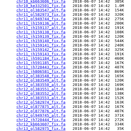
chr10_kb663606_fix.fa
   2018-06-07 14:42  305K  

chr10_ke332501_fix.fa
   2018-06-07 14:42  1.0M  

chr11_gl383547_alt.fa
   2018-06-07 14:42  154K  

chr11_gl582973_fix.fa
   2018-06-07 14:42  320K  

chr11_gl949744_fix.fa
   2018-06-07 14:42  275K  

chr11_jh159136_alt.fa
   2018-06-07 14:42  200K  

chr11_jh159137_alt.fa
   2018-06-07 14:42  191K  

chr11_jh159138_fix.fa
   2018-06-07 14:42  108K  

chr11_jh159139_fix.fa
   2018-06-07 14:42  120K  

chr11_jh159140_fix.fa
   2018-06-07 14:42  544K  

chr11_jh159141_fix.fa
   2018-06-07 14:42  240K  

chr11_jh159142_fix.fa
   2018-06-07 14:42  325K  

chr11_jh159143_fix.fa
   2018-06-07 14:42  191K  

chr11_jh591184_fix.fa
   2018-06-07 14:42  460K  

chr11_jh591185_fix.fa
   2018-06-07 14:42  167K  

chr11_jh720443_fix.fa
   2018-06-07 14:42  407K  

chr11_jh806581_fix.fa
   2018-06-07 14:42  869K  

chr12_gl383548_fix.fa
   2018-06-07 14:42  165K  

chr12_gl383549_alt.fa
   2018-06-07 14:42  120K  

chr12_gl383550_alt.fa
   2018-06-07 14:42  169K  

chr12_gl383551_alt.fa
   2018-06-07 14:42  184K  

chr12_gl383552_alt.fa
   2018-06-07 14:42  138K  

chr12_gl383553_alt.fa
   2018-06-07 14:42  152K  

chr12_gl582974_fix.fa
   2018-06-07 14:42  163K  

chr12_gl877875_alt.fa
   2018-06-07 14:42  167K  

chr12_gl877876_alt.fa
   2018-06-07 14:42  407K  

chr12_gl949745_alt.fa
   2018-06-07 14:42  371K  

chr12_jh720444_fix.fa
   2018-06-07 14:42  272K  

chr12_kb663607_fix.fa
   2018-06-07 14:42  334K  

chr13_gl582975_fix.fa
   2018-06-07 14:42   35K  
