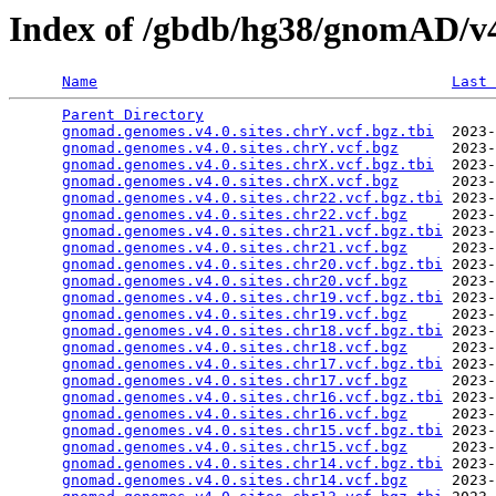
Index of /gbdb/hg38/gnomAD/v
Name
Last 
Parent Directory
                                 
gnomad.genomes.v4.0.sites.chrY.vcf.bgz.tbi
  2023-
gnomad.genomes.v4.0.sites.chrY.vcf.bgz
      2023-
gnomad.genomes.v4.0.sites.chrX.vcf.bgz.tbi
  2023-
gnomad.genomes.v4.0.sites.chrX.vcf.bgz
      2023-
gnomad.genomes.v4.0.sites.chr22.vcf.bgz.tbi
 2023-
gnomad.genomes.v4.0.sites.chr22.vcf.bgz
     2023-
gnomad.genomes.v4.0.sites.chr21.vcf.bgz.tbi
 2023-
gnomad.genomes.v4.0.sites.chr21.vcf.bgz
     2023-
gnomad.genomes.v4.0.sites.chr20.vcf.bgz.tbi
 2023-
gnomad.genomes.v4.0.sites.chr20.vcf.bgz
     2023-
gnomad.genomes.v4.0.sites.chr19.vcf.bgz.tbi
 2023-
gnomad.genomes.v4.0.sites.chr19.vcf.bgz
     2023-
gnomad.genomes.v4.0.sites.chr18.vcf.bgz.tbi
 2023-
gnomad.genomes.v4.0.sites.chr18.vcf.bgz
     2023-
gnomad.genomes.v4.0.sites.chr17.vcf.bgz.tbi
 2023-
gnomad.genomes.v4.0.sites.chr17.vcf.bgz
     2023-
gnomad.genomes.v4.0.sites.chr16.vcf.bgz.tbi
 2023-
gnomad.genomes.v4.0.sites.chr16.vcf.bgz
     2023-
gnomad.genomes.v4.0.sites.chr15.vcf.bgz.tbi
 2023-
gnomad.genomes.v4.0.sites.chr15.vcf.bgz
     2023-
gnomad.genomes.v4.0.sites.chr14.vcf.bgz.tbi
 2023-
gnomad.genomes.v4.0.sites.chr14.vcf.bgz
     2023-