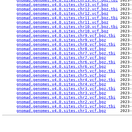
gnomad.genomes.v4.0.sites.chr13.vcf.bgz.tbi
 2023-
gnomad.genomes.v4.0.sites.chr13.vcf.bgz
     2023-
gnomad.genomes.v4.0.sites.chr12.vcf.bgz.tbi
 2023-
gnomad.genomes.v4.0.sites.chr12.vcf.bgz
     2023-
gnomad.genomes.v4.0.sites.chr11.vcf.bgz.tbi
 2023-
gnomad.genomes.v4.0.sites.chr11.vcf.bgz
     2023-
gnomad.genomes.v4.0.sites.chr10.vcf.bgz.tbi
 2023-
gnomad.genomes.v4.0.sites.chr10.vcf.bgz
     2023-
gnomad.genomes.v4.0.sites.chr9.vcf.bgz.tbi
  2023-
gnomad.genomes.v4.0.sites.chr9.vcf.bgz
      2023-
gnomad.genomes.v4.0.sites.chr8.vcf.bgz.tbi
  2023-
gnomad.genomes.v4.0.sites.chr8.vcf.bgz
      2023-
gnomad.genomes.v4.0.sites.chr7.vcf.bgz.tbi
  2023-
gnomad.genomes.v4.0.sites.chr7.vcf.bgz
      2023-
gnomad.genomes.v4.0.sites.chr6.vcf.bgz.tbi
  2023-
gnomad.genomes.v4.0.sites.chr6.vcf.bgz
      2023-
gnomad.genomes.v4.0.sites.chr5.vcf.bgz.tbi
  2023-
gnomad.genomes.v4.0.sites.chr5.vcf.bgz
      2023-
gnomad.genomes.v4.0.sites.chr4.vcf.bgz.tbi
  2023-
gnomad.genomes.v4.0.sites.chr4.vcf.bgz
      2023-
gnomad.genomes.v4.0.sites.chr3.vcf.bgz.tbi
  2023-
gnomad.genomes.v4.0.sites.chr3.vcf.bgz
      2023-
gnomad.genomes.v4.0.sites.chr2.vcf.bgz.tbi
  2023-
gnomad.genomes.v4.0.sites.chr2.vcf.bgz
      2023-
gnomad.genomes.v4.0.sites.chr1.vcf.bgz.tbi
  2023-
gnomad.genomes.v4.0.sites.chr1.vcf.bgz