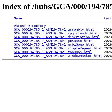
Index of /hubs/GCA/000/194/7
Name
Last
Parent Directory
                                 
GCA_000194785.1_ASM19478v1.assembly.html
     2026
GCA_000194785.1_ASM19478v1.cpgIslands.html
   2026
GCA_000194785.1_ASM19478v1.description.html
  2023
GCA_000194785.1_ASM19478v1.gc5Base.html
      2026
GCA_000194785.1_ASM19478v1.ncbiGene.html
     2026
GCA_000194785.1_ASM19478v1.simpleRepeat.html
 2026
GCA_000194785.1_ASM19478v1.tanDups.html
      2026
GCA_000194785.1_ASM19478v1.windowMasker.html