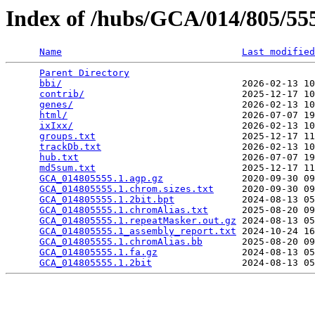
Index of /hubs/GCA/014/805/5
Name
Last modified
Parent Directory
                                 
bbi/
                                2026-02-13 10
contrib/
                            2025-12-17 10
genes/
                              2026-02-13 10
html/
                               2026-07-07 19
ixIxx/
                              2026-02-13 10
groups.txt
                          2025-12-17 11
trackDb.txt
                         2026-02-13 10
hub.txt
                             2026-07-07 19
md5sum.txt
                          2025-12-17 11
GCA_014805555.1.agp.gz
              2020-09-30 09
GCA_014805555.1.chrom.sizes.txt
     2020-09-30 09
GCA_014805555.1.2bit.bpt
            2024-08-13 05
GCA_014805555.1.chromAlias.txt
      2025-08-20 09
GCA_014805555.1.repeatMasker.out.gz
 2024-08-13 05
GCA_014805555.1_assembly_report.txt
 2024-10-24 16
GCA_014805555.1.chromAlias.bb
       2025-08-20 09
GCA_014805555.1.fa.gz
               2024-08-13 05
GCA_014805555.1.2bit