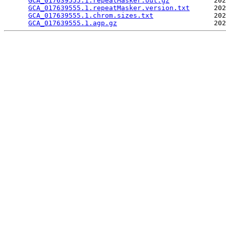
GCA_017639555.1.repeatMasker.out.gz
           202
GCA_017639555.1.repeatMasker.version.txt
      202
GCA_017639555.1.chrom.sizes.txt
               202
GCA_017639555.1.agp.gz