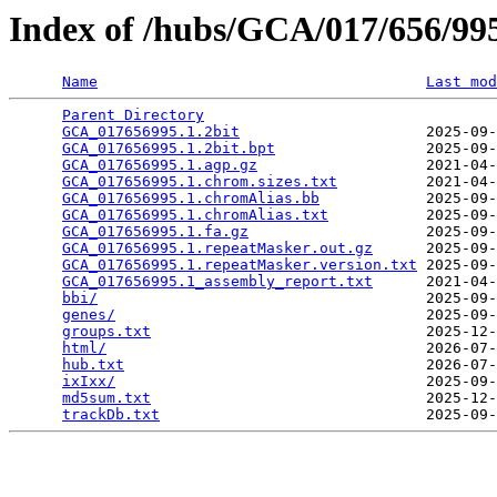
Index of /hubs/GCA/017/656/9
Name
Last mod
Parent Directory
                                 
GCA_017656995.1.2bit
                     2025-09-
GCA_017656995.1.2bit.bpt
                 2025-09-
GCA_017656995.1.agp.gz
                   2021-04-
GCA_017656995.1.chrom.sizes.txt
          2021-04-
GCA_017656995.1.chromAlias.bb
            2025-09-
GCA_017656995.1.chromAlias.txt
           2025-09-
GCA_017656995.1.fa.gz
                    2025-09-
GCA_017656995.1.repeatMasker.out.gz
      2025-09-
GCA_017656995.1.repeatMasker.version.txt
 2025-09-
GCA_017656995.1_assembly_report.txt
      2021-04-
bbi/
                                     2025-09-
genes/
                                   2025-09-
groups.txt
                               2025-12-
html/
                                    2026-07-
hub.txt
                                  2026-07-
ixIxx/
                                   2025-09-
md5sum.txt
                               2025-12-
trackDb.txt