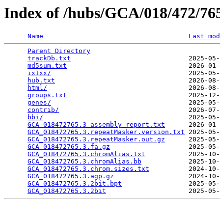
Index of /hubs/GCA/018/472/7
Name
Last mod
Parent Directory
                                 
trackDb.txt
                              2025-05-
md5sum.txt
                               2026-01-
ixIxx/
                                   2025-05-
hub.txt
                                  2026-08-
html/
                                    2026-08-
groups.txt
                               2025-12-
genes/
                                   2025-05-
contrib/
                                 2026-07-
bbi/
                                     2025-05-
GCA_018472765.3_assembly_report.txt
      2026-01-
GCA_018472765.3.repeatMasker.version.txt
 2025-05-
GCA_018472765.3.repeatMasker.out.gz
      2025-05-
GCA_018472765.3.fa.gz
                    2025-05-
GCA_018472765.3.chromAlias.txt
           2025-10-
GCA_018472765.3.chromAlias.bb
            2025-10-
GCA_018472765.3.chrom.sizes.txt
          2024-10-
GCA_018472765.3.agp.gz
                   2024-10-
GCA_018472765.3.2bit.bpt
                 2025-05-
GCA_018472765.3.2bit