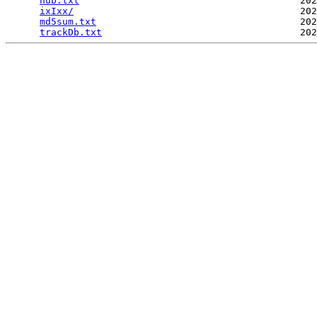
hub.txt
                                       202
ixIxx/
                                        202
md5sum.txt
                                    202
trackDb.txt