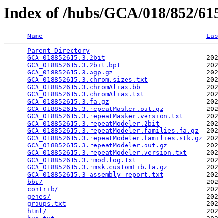
Index of /hubs/GCA/018/852/6
Name
Las
Parent Directory
                                 
GCA_018852615.3.2bit
                          202
GCA_018852615.3.2bit.bpt
                      202
GCA_018852615.3.agp.gz
                        202
GCA_018852615.3.chrom.sizes.txt
               202
GCA_018852615.3.chromAlias.bb
                 202
GCA_018852615.3.chromAlias.txt
                202
GCA_018852615.3.fa.gz
                         202
GCA_018852615.3.repeatMasker.out.gz
           202
GCA_018852615.3.repeatMasker.version.txt
      202
GCA_018852615.3.repeatModeler.2bit
            202
GCA_018852615.3.repeatModeler.families.fa.gz
  202
GCA_018852615.3.repeatModeler.families.stk.gz
 202
GCA_018852615.3.repeatModeler.out.gz
          202
GCA_018852615.3.repeatModeler.version.txt
     202
GCA_018852615.3.rmod.log.txt
                  202
GCA_018852615.3.rmsk.customLib.fa.gz
          202
GCA_018852615.3_assembly_report.txt
           202
bbi/
                                          202
contrib/
                                      202
genes/
                                        202
groups.txt
                                    202
html/
                                         202