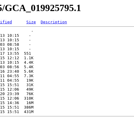
95/GCA_019925795.1
ified
Size
Description
             -   

13 10:15    -   

13 10:15    -   

03 08:58    -   

13 10:15    -   

17 13:55  551   

15 12:12  1.1K  

13 10:15  4.4K  

03 08:56  5.4K  

16 23:40  5.6K  

11 04:55  7.3K  

11 04:55   19K  

15 15:51   31K  

15 12:06   49K  

20 23:39   76K  

15 12:06  310K  

15 14:36   16M  

15 15:51  386M  
