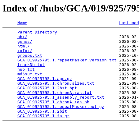
Index of /hubs/GCA/019/925/7
Name
Last mod
Parent Directory
                                 
bbi/
                                     2026-02-
genes/
                                   2026-02-
html/
                                    2026-08-
ixIxx/
                                   2026-02-
groups.txt
                               2025-10-
GCA_019925795.1.repeatMasker.version.txt
 2025-08-
trackDb.txt
                              2026-02-
hub.txt
                                  2026-08-
md5sum.txt
                               2025-08-
GCA_019925795.1.agp.gz
                   2021-09-
GCA_019925795.1.chrom.sizes.txt
          2021-09-
GCA_019925795.1.2bit.bpt
                 2025-08-
GCA_019925795.1.chromAlias.txt
           2025-08-
GCA_019925795.1_assembly_report.txt
      2026-01-
GCA_019925795.1.chromAlias.bb
            2025-08-
GCA_019925795.1.repeatMasker.out.gz
      2025-08-
GCA_019925795.1.2bit
                     2025-08-
GCA_019925795.1.fa.gz