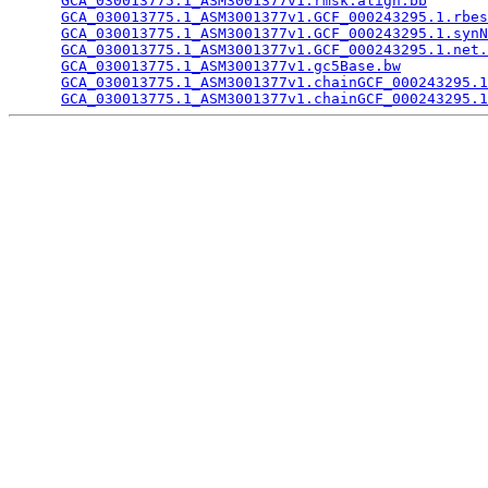
GCA_030013775.1_ASM3001377v1.rmsk.align.bb
       
GCA_030013775.1_ASM3001377v1.GCF_000243295.1.rbes
GCA_030013775.1_ASM3001377v1.GCF_000243295.1.synN
GCA_030013775.1_ASM3001377v1.GCF_000243295.1.net.
GCA_030013775.1_ASM3001377v1.gc5Base.bw
          
GCA_030013775.1_ASM3001377v1.chainGCF_000243295.1
GCA_030013775.1_ASM3001377v1.chainGCF_000243295.1