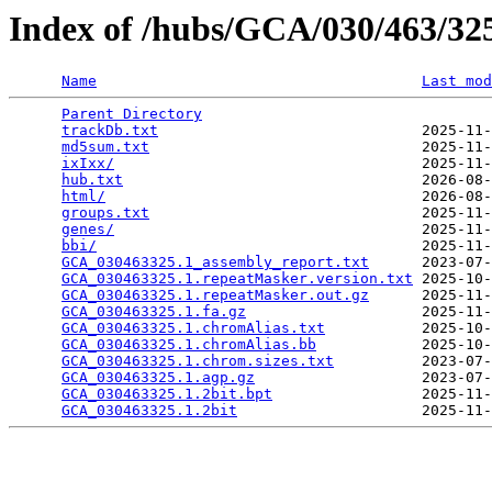
Index of /hubs/GCA/030/463/3
Name
Last mod
Parent Directory
                                 
trackDb.txt
                              2025-11-
md5sum.txt
                               2025-11-
ixIxx/
                                   2025-11-
hub.txt
                                  2026-08-
html/
                                    2026-08-
groups.txt
                               2025-11-
genes/
                                   2025-11-
bbi/
                                     2025-11-
GCA_030463325.1_assembly_report.txt
      2023-07-
GCA_030463325.1.repeatMasker.version.txt
 2025-10-
GCA_030463325.1.repeatMasker.out.gz
      2025-11-
GCA_030463325.1.fa.gz
                    2025-11-
GCA_030463325.1.chromAlias.txt
           2025-10-
GCA_030463325.1.chromAlias.bb
            2025-10-
GCA_030463325.1.chrom.sizes.txt
          2023-07-
GCA_030463325.1.agp.gz
                   2023-07-
GCA_030463325.1.2bit.bpt
                 2025-11-
GCA_030463325.1.2bit