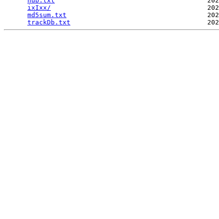
hub.txt
                                       202
ixIxx/
                                        202
md5sum.txt
                                    202
trackDb.txt