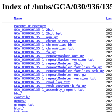
Index of /hubs/GCA/030/936/1
Name
Las
Parent Directory
                                 
GCA_030936135.1.2bit
                          202
GCA_030936135.1.2bit.bpt
                      202
GCA_030936135.1.agp.gz
                        202
GCA_030936135.1.chrom.sizes.txt
               202
GCA_030936135.1.chromAlias.bb
                 202
GCA_030936135.1.chromAlias.txt
                202
GCA_030936135.1.fa.gz
                         202
GCA_030936135.1.repeatMasker.out.gz
           202
GCA_030936135.1.repeatMasker.version.txt
      202
GCA_030936135.1.repeatModeler.2bit
            202
GCA_030936135.1.repeatModeler.families.fa.gz
  202
GCA_030936135.1.repeatModeler.families.stk.gz
 202
GCA_030936135.1.repeatModeler.out.gz
          202
GCA_030936135.1.repeatModeler.version.txt
     202
GCA_030936135.1.rmod.log.txt
                  202
GCA_030936135.1.rmsk.customLib.fa.gz
          202
GCA_030936135.1_assembly_report.txt
           202
bbi/
                                          202
contrib/
                                      202
genes/
                                        202
groups.txt
                                    202
html/
                                         202