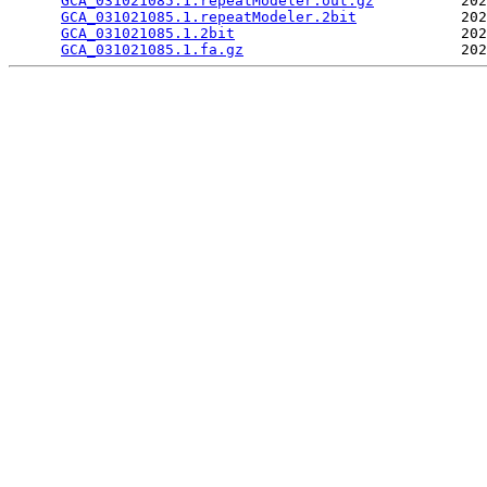
GCA_031021085.1.repeatModeler.out.gz
          202
GCA_031021085.1.repeatModeler.2bit
            202
GCA_031021085.1.2bit
                          202
GCA_031021085.1.fa.gz