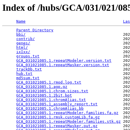
Index of /hubs/GCA/031/021/0
Name
Las
Parent Directory
                                 
bbi/
                                          202
contrib/
                                      202
genes/
                                        202
html/
                                         202
ixIxx/
                                        202
groups.txt
                                    202
GCA_031021085.1.repeatModeler.version.txt
     202
GCA_031021085.1.repeatMasker.version.txt
      202
trackDb.txt
                                   202
hub.txt
                                       202
md5sum.txt
                                    202
GCA_031021085.1.rmod.log.txt
                  202
GCA_031021085.1.agp.gz
                        202
GCA_031021085.1.chrom.sizes.txt
               202
GCA_031021085.1.2bit.bpt
                      202
GCA_031021085.1.chromAlias.txt
                202
GCA_031021085.1_assembly_report.txt
           202
GCA_031021085.1.chromAlias.bb
                 202
GCA_031021085.1.repeatModeler.families.fa.gz
  202
GCA_031021085.1.rmsk.customLib.fa.gz
          202
GCA_031021085.1.repeatModeler.families.stk.gz
 202
GCA_031021085.1.repeatMasker.out.gz
           202