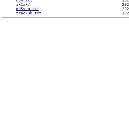
hub.txt
                                       202
ixIxx/
                                        202
md5sum.txt
                                    202
trackDb.txt