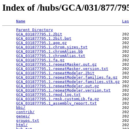
Index of /hubs/GCA/031/877/7
Name
Las
Parent Directory
                                 
GCA_031877795.1.2bit
                          202
GCA_031877795.1.2bit.bpt
                      202
GCA_031877795.1.agp.gz
                        202
GCA_031877795.1.chrom.sizes.txt
               202
GCA_031877795.1.chromAlias.bb
                 202
GCA_031877795.1.chromAlias.txt
                202
GCA_031877795.1.fa.gz
                         202
GCA_031877795.1.repeatMasker.out.gz
           202
GCA_031877795.1.repeatMasker.version.txt
      202
GCA_031877795.1.repeatModeler.2bit
            202
GCA_031877795.1.repeatModeler.families.fa.gz
  202
GCA_031877795.1.repeatModeler.families.stk.gz
 202
GCA_031877795.1.repeatModeler.out.gz
          202
GCA_031877795.1.repeatModeler.version.txt
     202
GCA_031877795.1.rmod.log.txt
                  202
GCA_031877795.1.rmsk.customLib.fa.gz
          202
GCA_031877795.1_assembly_report.txt
           202
bbi/
                                          202
contrib/
                                      202
genes/
                                        202
groups.txt
                                    202
html/
                                         202