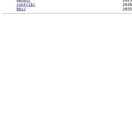
genes/
                                       2025
contrib/
                                     2026
bbi/