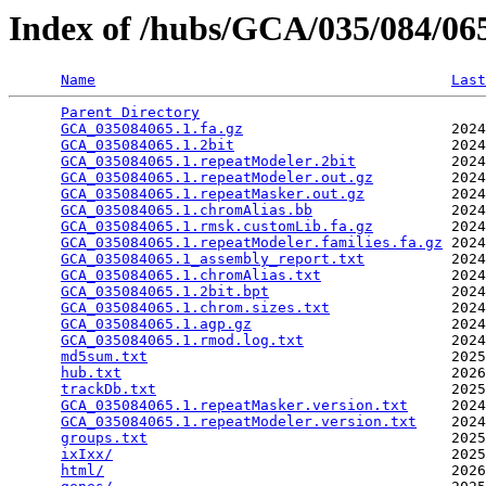
Index of /hubs/GCA/035/084/0
Name
Last
Parent Directory
                                 
GCA_035084065.1.fa.gz
                        2024
GCA_035084065.1.2bit
                         2024
GCA_035084065.1.repeatModeler.2bit
           2024
GCA_035084065.1.repeatModeler.out.gz
         2024
GCA_035084065.1.repeatMasker.out.gz
          2024
GCA_035084065.1.chromAlias.bb
                2024
GCA_035084065.1.rmsk.customLib.fa.gz
         2024
GCA_035084065.1.repeatModeler.families.fa.gz
 2024
GCA_035084065.1_assembly_report.txt
          2024
GCA_035084065.1.chromAlias.txt
               2024
GCA_035084065.1.2bit.bpt
                     2024
GCA_035084065.1.chrom.sizes.txt
              2024
GCA_035084065.1.agp.gz
                       2024
GCA_035084065.1.rmod.log.txt
                 2024
md5sum.txt
                                   2025
hub.txt
                                      2026
trackDb.txt
                                  2025
GCA_035084065.1.repeatMasker.version.txt
     2024
GCA_035084065.1.repeatModeler.version.txt
    2024
groups.txt
                                   2025
ixIxx/
                                       2025
html/
                                        2026