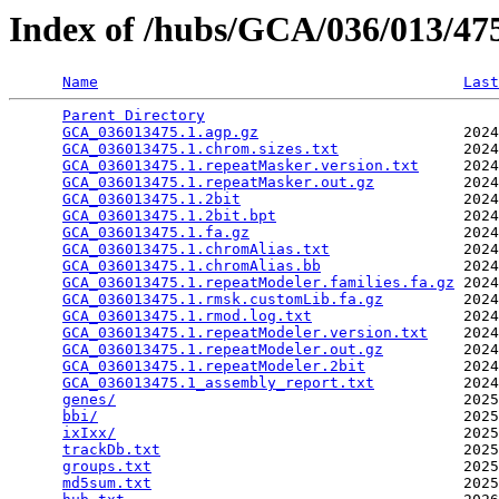
Index of /hubs/GCA/036/013/4
Name
Last
Parent Directory
                                 
GCA_036013475.1.agp.gz
                       2024
GCA_036013475.1.chrom.sizes.txt
              2024
GCA_036013475.1.repeatMasker.version.txt
     2024
GCA_036013475.1.repeatMasker.out.gz
          2024
GCA_036013475.1.2bit
                         2024
GCA_036013475.1.2bit.bpt
                     2024
GCA_036013475.1.fa.gz
                        2024
GCA_036013475.1.chromAlias.txt
               2024
GCA_036013475.1.chromAlias.bb
                2024
GCA_036013475.1.repeatModeler.families.fa.gz
 2024
GCA_036013475.1.rmsk.customLib.fa.gz
         2024
GCA_036013475.1.rmod.log.txt
                 2024
GCA_036013475.1.repeatModeler.version.txt
    2024
GCA_036013475.1.repeatModeler.out.gz
         2024
GCA_036013475.1.repeatModeler.2bit
           2024
GCA_036013475.1_assembly_report.txt
          2024
genes/
                                       2025
bbi/
                                         2025
ixIxx/
                                       2025
trackDb.txt
                                  2025
groups.txt
                                   2025
md5sum.txt
                                   2025