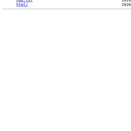
hub.txt
                                      2026
html/