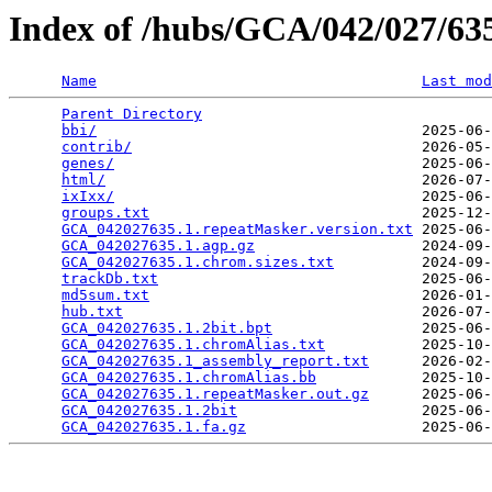
Index of /hubs/GCA/042/027/6
Name
Last mod
Parent Directory
                                 
bbi/
                                     2025-06-
contrib/
                                 2026-05-
genes/
                                   2025-06-
html/
                                    2026-07-
ixIxx/
                                   2025-06-
groups.txt
                               2025-12-
GCA_042027635.1.repeatMasker.version.txt
 2025-06-
GCA_042027635.1.agp.gz
                   2024-09-
GCA_042027635.1.chrom.sizes.txt
          2024-09-
trackDb.txt
                              2025-06-
md5sum.txt
                               2026-01-
hub.txt
                                  2026-07-
GCA_042027635.1.2bit.bpt
                 2025-06-
GCA_042027635.1.chromAlias.txt
           2025-10-
GCA_042027635.1_assembly_report.txt
      2026-02-
GCA_042027635.1.chromAlias.bb
            2025-10-
GCA_042027635.1.repeatMasker.out.gz
      2025-06-
GCA_042027635.1.2bit
                     2025-06-
GCA_042027635.1.fa.gz