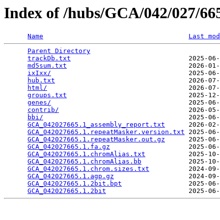
Index of /hubs/GCA/042/027/6
Name
Last mod
Parent Directory
                                 
trackDb.txt
                              2025-06-
md5sum.txt
                               2026-01-
ixIxx/
                                   2025-06-
hub.txt
                                  2026-07-
html/
                                    2026-07-
groups.txt
                               2025-12-
genes/
                                   2025-06-
contrib/
                                 2026-05-
bbi/
                                     2025-06-
GCA_042027665.1_assembly_report.txt
      2026-02-
GCA_042027665.1.repeatMasker.version.txt
 2025-06-
GCA_042027665.1.repeatMasker.out.gz
      2025-06-
GCA_042027665.1.fa.gz
                    2025-06-
GCA_042027665.1.chromAlias.txt
           2025-10-
GCA_042027665.1.chromAlias.bb
            2025-10-
GCA_042027665.1.chrom.sizes.txt
          2024-09-
GCA_042027665.1.agp.gz
                   2024-09-
GCA_042027665.1.2bit.bpt
                 2025-06-
GCA_042027665.1.2bit