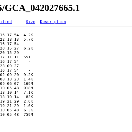
65/GCA_042027665.1
ified
Size
Description
             -   

16 17:54  4.2K  

22 18:13  5.7K  

16 17:54    -   

20 15:27  6.2K  

20 15:29    -   

17 11:11  551   

16 17:54    -   

23 09:27    -   

16 17:54    -   

02 09:20  9.2K  

08 18:23  1.4K  

09 06:07  169M  

10 05:48  918M  

13 10:14  7.1K  

13 10:14   83K  

19 21:29  2.0K  

19 21:29  1.6K  

10 05:48  6.3K  
