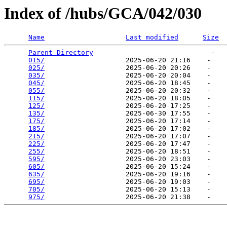
Index of /hubs/GCA/042/030
Name
Last modified
Size
Parent Directory
                             -   

015/
                    2025-06-20 21:16    -   

025/
                    2025-06-20 20:26    -   

035/
                    2025-06-20 20:04    -   

045/
                    2025-06-20 18:45    -   

055/
                    2025-06-20 20:32    -   

115/
                    2025-06-20 18:05    -   

125/
                    2025-06-20 17:25    -   

135/
                    2025-06-30 17:55    -   

175/
                    2025-06-20 17:14    -   

185/
                    2025-06-20 17:02    -   

215/
                    2025-06-20 17:07    -   

225/
                    2025-06-20 17:47    -   

255/
                    2025-06-20 18:51    -   

595/
                    2025-06-20 23:03    -   

605/
                    2025-06-20 15:24    -   

635/
                    2025-06-20 19:16    -   

695/
                    2025-06-20 19:03    -   

705/
                    2025-06-20 15:13    -   

975/