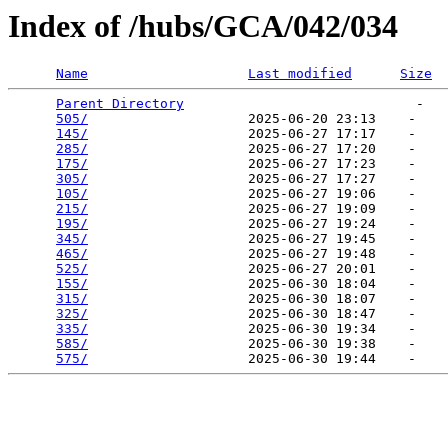
Index of /hubs/GCA/042/034
Name
Last modified
Size
Parent Directory
                             -   

505/
                    2025-06-20 23:13    -   

145/
                    2025-06-27 17:17    -   

285/
                    2025-06-27 17:20    -   

175/
                    2025-06-27 17:23    -   

305/
                    2025-06-27 17:27    -   

105/
                    2025-06-27 19:06    -   

215/
                    2025-06-27 19:09    -   

195/
                    2025-06-27 19:24    -   

345/
                    2025-06-27 19:45    -   

465/
                    2025-06-27 19:48    -   

525/
                    2025-06-27 20:01    -   

155/
                    2025-06-30 18:04    -   

315/
                    2025-06-30 18:07    -   

325/
                    2025-06-30 18:47    -   

335/
                    2025-06-30 19:34    -   

585/
                    2025-06-30 19:38    -   

575/