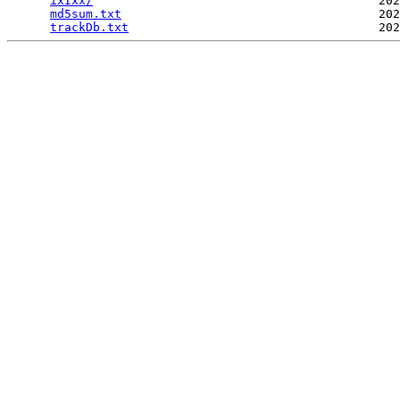
ixIxx/
                                        202
md5sum.txt
                                    202
trackDb.txt