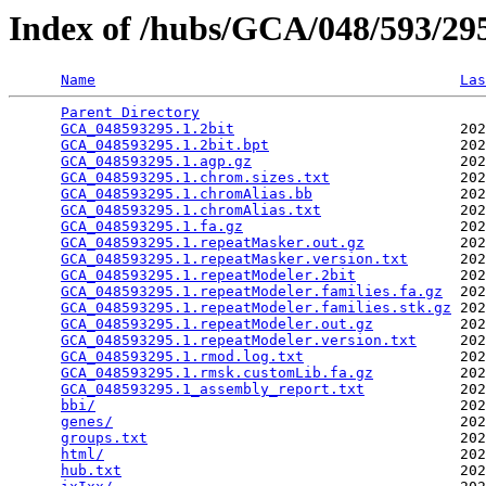
Index of /hubs/GCA/048/593/2
Name
Las
Parent Directory
                                 
GCA_048593295.1.2bit
                          202
GCA_048593295.1.2bit.bpt
                      202
GCA_048593295.1.agp.gz
                        202
GCA_048593295.1.chrom.sizes.txt
               202
GCA_048593295.1.chromAlias.bb
                 202
GCA_048593295.1.chromAlias.txt
                202
GCA_048593295.1.fa.gz
                         202
GCA_048593295.1.repeatMasker.out.gz
           202
GCA_048593295.1.repeatMasker.version.txt
      202
GCA_048593295.1.repeatModeler.2bit
            202
GCA_048593295.1.repeatModeler.families.fa.gz
  202
GCA_048593295.1.repeatModeler.families.stk.gz
 202
GCA_048593295.1.repeatModeler.out.gz
          202
GCA_048593295.1.repeatModeler.version.txt
     202
GCA_048593295.1.rmod.log.txt
                  202
GCA_048593295.1.rmsk.customLib.fa.gz
          202
GCA_048593295.1_assembly_report.txt
           202
bbi/
                                          202
genes/
                                        202
groups.txt
                                    202
html/
                                         202
hub.txt
                                       202