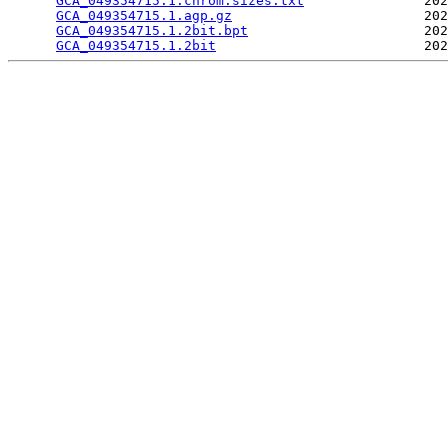
GCA_049354715.1.chrom.sizes.txt
               202
GCA_049354715.1.agp.gz
                        202
GCA_049354715.1.2bit.bpt
                      202
GCA_049354715.1.2bit