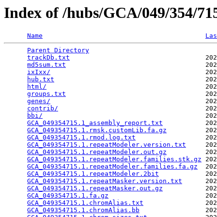
Index of /hubs/GCA/049/354/7
Name
Las
Parent Directory
                                 
trackDb.txt
                                   202
md5sum.txt
                                    202
ixIxx/
                                        202
hub.txt
                                       202
html/
                                         202
groups.txt
                                    202
genes/
                                        202
contrib/
                                      202
bbi/
                                          202
GCA_049354715.1_assembly_report.txt
           202
GCA_049354715.1.rmsk.customLib.fa.gz
          202
GCA_049354715.1.rmod.log.txt
                  202
GCA_049354715.1.repeatModeler.version.txt
     202
GCA_049354715.1.repeatModeler.out.gz
          202
GCA_049354715.1.repeatModeler.families.stk.gz
 202
GCA_049354715.1.repeatModeler.families.fa.gz
  202
GCA_049354715.1.repeatModeler.2bit
            202
GCA_049354715.1.repeatMasker.version.txt
      202
GCA_049354715.1.repeatMasker.out.gz
           202
GCA_049354715.1.fa.gz
                         202
GCA_049354715.1.chromAlias.txt
                202
GCA_049354715.1.chromAlias.bb
                 202