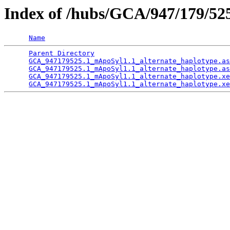
Index of /hubs/GCA/947/179/5
Name
Parent Directory
                                 
GCA_947179525.1_mApoSyl1.1_alternate_haplotype.as
GCA_947179525.1_mApoSyl1.1_alternate_haplotype.as
GCA_947179525.1_mApoSyl1.1_alternate_haplotype.xe
GCA_947179525.1_mApoSyl1.1_alternate_haplotype.xe