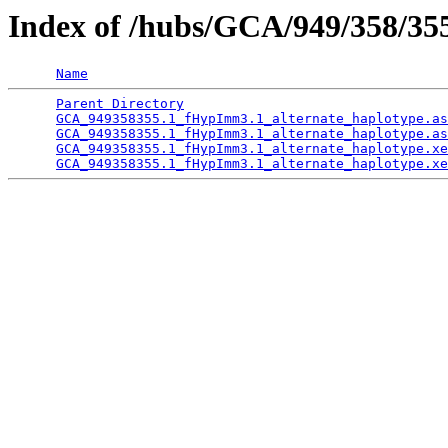
Index of /hubs/GCA/949/358/3
Name
Parent Directory
                                 
GCA_949358355.1_fHypImm3.1_alternate_haplotype.as
GCA_949358355.1_fHypImm3.1_alternate_haplotype.as
GCA_949358355.1_fHypImm3.1_alternate_haplotype.xe
GCA_949358355.1_fHypImm3.1_alternate_haplotype.xe