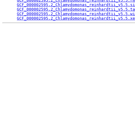
GCF_000002595.2_Chlamydomonas_reinhardtii_v5.5.rm
GCF_000002595.2_Chlamydomonas_reinhardtii_v5.5.si
GCF_000002595.2_Chlamydomonas_reinhardtii_v5.5.ta
GCF_000002595.2_Chlamydomonas_reinhardtii_v5.5.wi
GCF_000002595.2_Chlamydomonas_reinhardtii_v5.5.xe