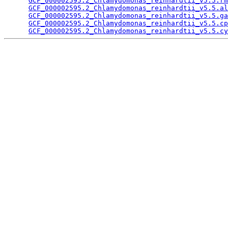
GCF_000002595.2_Chlamydomonas_reinhardtii_v5.5.rm
GCF_000002595.2_Chlamydomonas_reinhardtii_v5.5.al
GCF_000002595.2_Chlamydomonas_reinhardtii_v5.5.ga
GCF_000002595.2_Chlamydomonas_reinhardtii_v5.5.cp
GCF_000002595.2_Chlamydomonas_reinhardtii_v5.5.cy