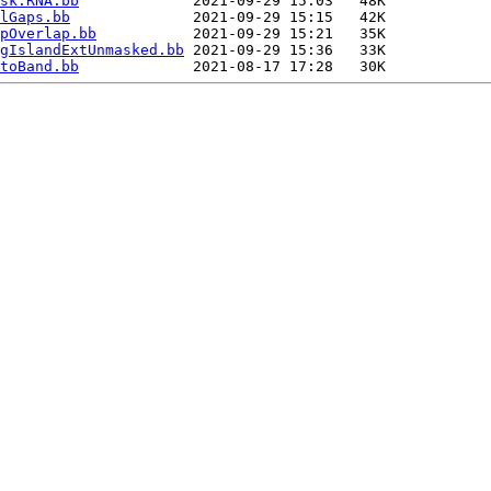
sk.RNA.bb
             2021-09-29 15:03   48K  

lGaps.bb
              2021-09-29 15:15   42K  

pOverlap.bb
           2021-09-29 15:21   35K  

gIslandExtUnmasked.bb
 2021-09-29 15:36   33K  

toBand.bb