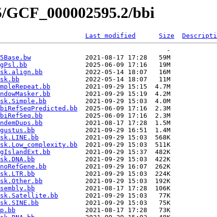
95/GCF_000002595.2/bbi
Last modified
Size
Descripti
                                           -   

5Base.bw
              2021-08-17 17:28   59M  

gPsl.bb
               2025-06-09 17:16   19M  

sk.align.bb
           2022-05-14 18:07   16M  

sk.bb
                 2022-05-14 18:07   11M  

mpleRepeat.bb
         2021-09-29 15:15  4.7M  

ndowMasker.bb
         2021-09-29 15:19  4.2M  

sk.Simple.bb
          2021-09-29 15:03  4.0M  

biRefSeqPredicted.bb
  2025-06-09 17:16  2.3M  

biRefSeq.bb
           2025-06-09 17:16  2.3M  

ndemDups.bb
           2021-08-17 17:28  1.5M  

gustus.bb
             2021-09-29 16:51  1.4M  

sk.LINE.bb
            2021-09-29 15:03  568K  

sk.Low_complexity.bb
  2021-09-29 15:03  511K  

gIslandExt.bb
         2021-09-29 15:37  482K  

sk.DNA.bb
             2021-09-29 15:03  422K  

noRefGene.bb
          2021-09-29 16:07  262K  

sk.LTR.bb
             2021-09-29 15:03  224K  

sk.Other.bb
           2021-09-29 15:03  192K  

sembly.bb
             2021-08-17 17:28  106K  

sk.Satellite.bb
       2021-09-29 15:03   77K  

sk.SINE.bb
            2021-09-29 15:03   75K  

p.bb
                  2021-08-17 17:28   73K  
