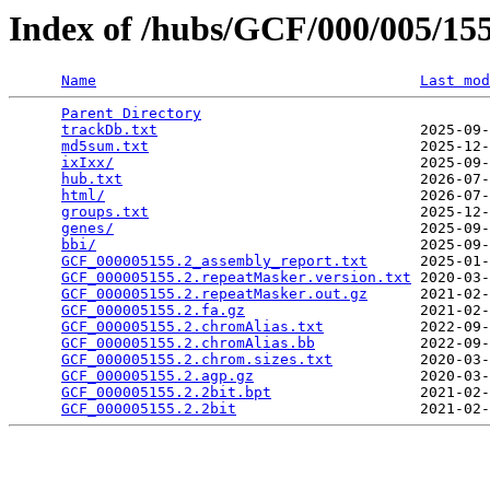
Index of /hubs/GCF/000/005/1
Name
Last mod
Parent Directory
                                 
trackDb.txt
                              2025-09-
md5sum.txt
                               2025-12-
ixIxx/
                                   2025-09-
hub.txt
                                  2026-07-
html/
                                    2026-07-
groups.txt
                               2025-12-
genes/
                                   2025-09-
bbi/
                                     2025-09-
GCF_000005155.2_assembly_report.txt
      2025-01-
GCF_000005155.2.repeatMasker.version.txt
 2020-03-
GCF_000005155.2.repeatMasker.out.gz
      2021-02-
GCF_000005155.2.fa.gz
                    2021-02-
GCF_000005155.2.chromAlias.txt
           2022-09-
GCF_000005155.2.chromAlias.bb
            2022-09-
GCF_000005155.2.chrom.sizes.txt
          2020-03-
GCF_000005155.2.agp.gz
                   2020-03-
GCF_000005155.2.2bit.bpt
                 2021-02-
GCF_000005155.2.2bit