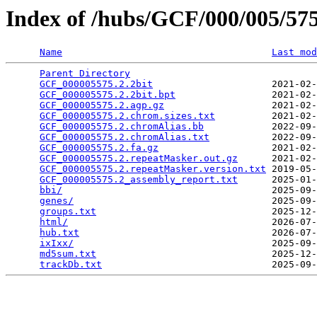
Index of /hubs/GCF/000/005/5
Name
Last mod
Parent Directory
                                 
GCF_000005575.2.2bit
                     2021-02-
GCF_000005575.2.2bit.bpt
                 2021-02-
GCF_000005575.2.agp.gz
                   2021-02-
GCF_000005575.2.chrom.sizes.txt
          2021-02-
GCF_000005575.2.chromAlias.bb
            2022-09-
GCF_000005575.2.chromAlias.txt
           2022-09-
GCF_000005575.2.fa.gz
                    2021-02-
GCF_000005575.2.repeatMasker.out.gz
      2021-02-
GCF_000005575.2.repeatMasker.version.txt
 2019-05-
GCF_000005575.2_assembly_report.txt
      2025-01-
bbi/
                                     2025-09-
genes/
                                   2025-09-
groups.txt
                               2025-12-
html/
                                    2026-07-
hub.txt
                                  2026-07-
ixIxx/
                                   2025-09-
md5sum.txt
                               2025-12-
trackDb.txt