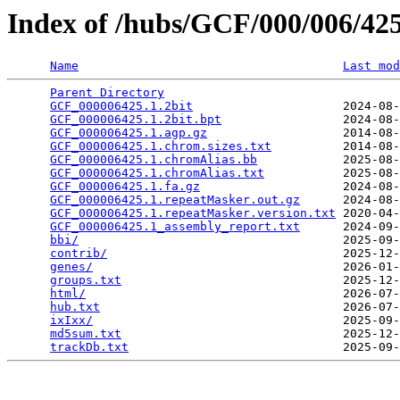
Index of /hubs/GCF/000/006/4
Name
Last mod
Parent Directory
                                 
GCF_000006425.1.2bit
                     2024-08-
GCF_000006425.1.2bit.bpt
                 2024-08-
GCF_000006425.1.agp.gz
                   2014-08-
GCF_000006425.1.chrom.sizes.txt
          2014-08-
GCF_000006425.1.chromAlias.bb
            2025-08-
GCF_000006425.1.chromAlias.txt
           2025-08-
GCF_000006425.1.fa.gz
                    2024-08-
GCF_000006425.1.repeatMasker.out.gz
      2024-08-
GCF_000006425.1.repeatMasker.version.txt
 2020-04-
GCF_000006425.1_assembly_report.txt
      2024-09-
bbi/
                                     2025-09-
contrib/
                                 2025-12-
genes/
                                   2026-01-
groups.txt
                               2025-12-
html/
                                    2026-07-
hub.txt
                                  2026-07-
ixIxx/
                                   2025-09-
md5sum.txt
                               2025-12-
trackDb.txt