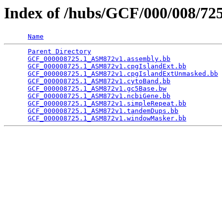
Index of /hubs/GCF/000/008/7
Name
Parent Directory
                                 
GCF_000008725.1_ASM872v1.assembly.bb
             
GCF_000008725.1_ASM872v1.cpgIslandExt.bb
         
GCF_000008725.1_ASM872v1.cpgIslandExtUnmasked.bb
 
GCF_000008725.1_ASM872v1.cytoBand.bb
             
GCF_000008725.1_ASM872v1.gc5Base.bw
              
GCF_000008725.1_ASM872v1.ncbiGene.bb
             
GCF_000008725.1_ASM872v1.simpleRepeat.bb
         
GCF_000008725.1_ASM872v1.tandemDups.bb
           
GCF_000008725.1_ASM872v1.windowMasker.bb