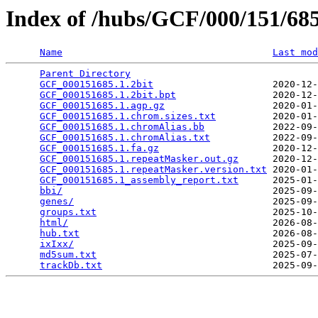
Index of /hubs/GCF/000/151/6
Name
Last mod
Parent Directory
                                 
GCF_000151685.1.2bit
                     2020-12-
GCF_000151685.1.2bit.bpt
                 2020-12-
GCF_000151685.1.agp.gz
                   2020-01-
GCF_000151685.1.chrom.sizes.txt
          2020-01-
GCF_000151685.1.chromAlias.bb
            2022-09-
GCF_000151685.1.chromAlias.txt
           2022-09-
GCF_000151685.1.fa.gz
                    2020-12-
GCF_000151685.1.repeatMasker.out.gz
      2020-12-
GCF_000151685.1.repeatMasker.version.txt
 2020-01-
GCF_000151685.1_assembly_report.txt
      2025-01-
bbi/
                                     2025-09-
genes/
                                   2025-09-
groups.txt
                               2025-10-
html/
                                    2026-08-
hub.txt
                                  2026-08-
ixIxx/
                                   2025-09-
md5sum.txt
                               2025-07-
trackDb.txt