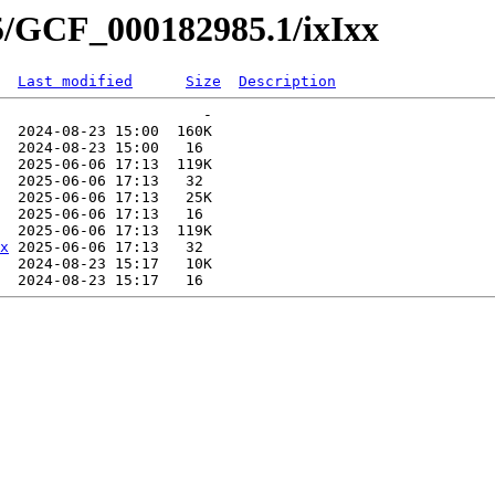
5/GCF_000182985.1/ixIxx
Last modified
Size
Description
                       -   

  2024-08-23 15:00  160K  

  2024-08-23 15:00   16   

  2025-06-06 17:13  119K  

  2025-06-06 17:13   32   

  2025-06-06 17:13   25K  

  2025-06-06 17:13   16   

  2025-06-06 17:13  119K  

x
 2025-06-06 17:13   32   

  2024-08-23 15:17   10K  
