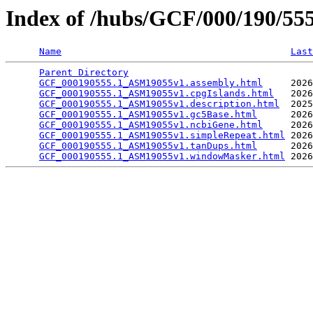
Index of /hubs/GCF/000/190/5
Name
Last
Parent Directory
                                 
GCF_000190555.1_ASM19055v1.assembly.html
     2026
GCF_000190555.1_ASM19055v1.cpgIslands.html
   2026
GCF_000190555.1_ASM19055v1.description.html
  2025
GCF_000190555.1_ASM19055v1.gc5Base.html
      2026
GCF_000190555.1_ASM19055v1.ncbiGene.html
     2026
GCF_000190555.1_ASM19055v1.simpleRepeat.html
 2026
GCF_000190555.1_ASM19055v1.tanDups.html
      2026
GCF_000190555.1_ASM19055v1.windowMasker.html