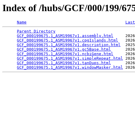
Index of /hubs/GCF/000/199/6
Name
Last
Parent Directory
                                 
GCF_000199675.1_ASM19967v1.assembly.html
     2026
GCF_000199675.1_ASM19967v1.cpgIslands.html
   2026
GCF_000199675.1_ASM19967v1.description.html
  2025
GCF_000199675.1_ASM19967v1.gc5Base.html
      2026
GCF_000199675.1_ASM19967v1.ncbiGene.html
     2026
GCF_000199675.1_ASM19967v1.simpleRepeat.html
 2026
GCF_000199675.1_ASM19967v1.tanDups.html
      2026
GCF_000199675.1_ASM19967v1.windowMasker.html