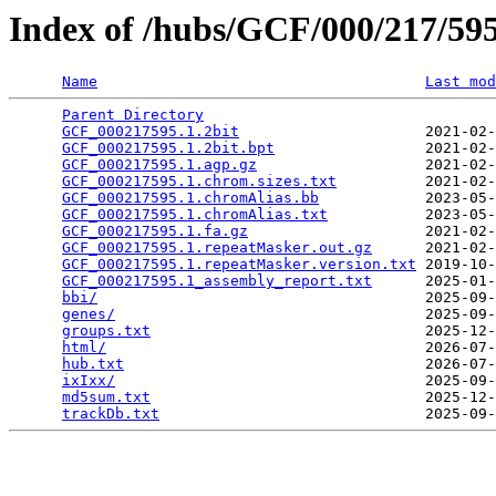
Index of /hubs/GCF/000/217/5
Name
Last mod
Parent Directory
                                 
GCF_000217595.1.2bit
                     2021-02-
GCF_000217595.1.2bit.bpt
                 2021-02-
GCF_000217595.1.agp.gz
                   2021-02-
GCF_000217595.1.chrom.sizes.txt
          2021-02-
GCF_000217595.1.chromAlias.bb
            2023-05-
GCF_000217595.1.chromAlias.txt
           2023-05-
GCF_000217595.1.fa.gz
                    2021-02-
GCF_000217595.1.repeatMasker.out.gz
      2021-02-
GCF_000217595.1.repeatMasker.version.txt
 2019-10-
GCF_000217595.1_assembly_report.txt
      2025-01-
bbi/
                                     2025-09-
genes/
                                   2025-09-
groups.txt
                               2025-12-
html/
                                    2026-07-
hub.txt
                                  2026-07-
ixIxx/
                                   2025-09-
md5sum.txt
                               2025-12-
trackDb.txt