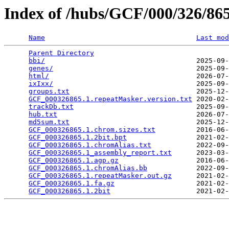
Index of /hubs/GCF/000/326/8
Name
Last mod
Parent Directory
                                 
bbi/
                                     2025-09-
genes/
                                   2025-09-
html/
                                    2026-07-
ixIxx/
                                   2025-09-
groups.txt
                               2025-12-
GCF_000326865.1.repeatMasker.version.txt
 2020-02-
trackDb.txt
                              2025-09-
hub.txt
                                  2026-07-
md5sum.txt
                               2025-12-
GCF_000326865.1.chrom.sizes.txt
          2016-06-
GCF_000326865.1.2bit.bpt
                 2021-02-
GCF_000326865.1.chromAlias.txt
           2022-09-
GCF_000326865.1_assembly_report.txt
      2023-03-
GCF_000326865.1.agp.gz
                   2016-06-
GCF_000326865.1.chromAlias.bb
            2022-09-
GCF_000326865.1.repeatMasker.out.gz
      2021-02-
GCF_000326865.1.fa.gz
                    2021-02-
GCF_000326865.1.2bit