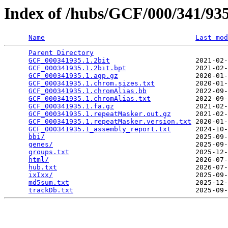
Index of /hubs/GCF/000/341/9
Name
Last mod
Parent Directory
                                 
GCF_000341935.1.2bit
                     2021-02-
GCF_000341935.1.2bit.bpt
                 2021-02-
GCF_000341935.1.agp.gz
                   2020-01-
GCF_000341935.1.chrom.sizes.txt
          2020-01-
GCF_000341935.1.chromAlias.bb
            2022-09-
GCF_000341935.1.chromAlias.txt
           2022-09-
GCF_000341935.1.fa.gz
                    2021-02-
GCF_000341935.1.repeatMasker.out.gz
      2021-02-
GCF_000341935.1.repeatMasker.version.txt
 2020-01-
GCF_000341935.1_assembly_report.txt
      2024-10-
bbi/
                                     2025-09-
genes/
                                   2025-09-
groups.txt
                               2025-12-
html/
                                    2026-07-
hub.txt
                                  2026-07-
ixIxx/
                                   2025-09-
md5sum.txt
                               2025-12-
trackDb.txt