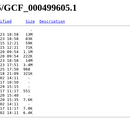
05/GCF_000499605.1
ified
Size
Description
             -   

23 18:58   13M  

23 18:58   83K  

15 12:21   59K  

15 12:21   71K  

20 09:54  1.1M  

20 09:54  222K  

23 18:58   14M  

23 17:51  3.4M  

25 17:50  968   

18 21:09  321K  

02 14:11    -   

17 10:50    -   

29 15:15    -   

17 11:17  551   

20 15:40    -   

20 15:35  7.6K  

02 14:11    -   

17 11:17  7.0K  
