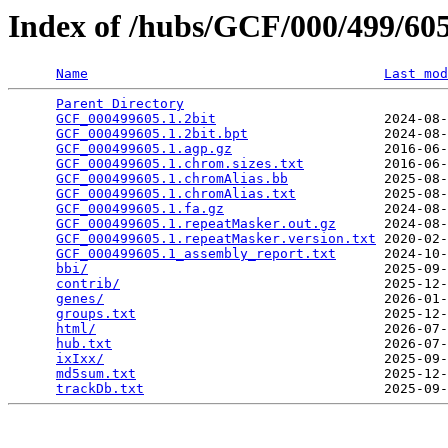
Index of /hubs/GCF/000/499/6
Name
Last mod
Parent Directory
                                 
GCF_000499605.1.2bit
                     2024-08-
GCF_000499605.1.2bit.bpt
                 2024-08-
GCF_000499605.1.agp.gz
                   2016-06-
GCF_000499605.1.chrom.sizes.txt
          2016-06-
GCF_000499605.1.chromAlias.bb
            2025-08-
GCF_000499605.1.chromAlias.txt
           2025-08-
GCF_000499605.1.fa.gz
                    2024-08-
GCF_000499605.1.repeatMasker.out.gz
      2024-08-
GCF_000499605.1.repeatMasker.version.txt
 2020-02-
GCF_000499605.1_assembly_report.txt
      2024-10-
bbi/
                                     2025-09-
contrib/
                                 2025-12-
genes/
                                   2026-01-
groups.txt
                               2025-12-
html/
                                    2026-07-
hub.txt
                                  2026-07-
ixIxx/
                                   2025-09-
md5sum.txt
                               2025-12-
trackDb.txt