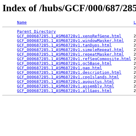
Index of /hubs/GCF/000/687/2
Name
L
Parent Directory
                                 
GCF_000687285.1_ASM68728v1.xenoRefGene.html
     2
GCF_000687285.1_ASM68728v1.windowMasker.html
    2
GCF_000687285.1_ASM68728v1.tanDups.html
         2
GCF_000687285.1_ASM68728v1.simpleRepeat.html
    2
GCF_000687285.1_ASM68728v1.repeatMasker.html
    2
GCF_000687285.1_ASM68728v1.refSeqComposite.html
 2
GCF_000687285.1_ASM68728v1.gc5Base.html
         2
GCF_000687285.1_ASM68728v1.gap.html
             2
GCF_000687285.1_ASM68728v1.description.html
     2
GCF_000687285.1_ASM68728v1.cpgIslands.html
      2
GCF_000687285.1_ASM68728v1.augustus.html
        2
GCF_000687285.1_ASM68728v1.assembly.html
        2
GCF_000687285.1_ASM68728v1.allGaps.html