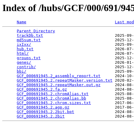
Index of /hubs/GCF/000/691/9
Name
Last mod
Parent Directory
                                 
trackDb.txt
                              2025-09-
md5sum.txt
                               2025-12-
ixIxx/
                                   2025-09-
hub.txt
                                  2026-07-
html/
                                    2026-07-
groups.txt
                               2025-12-
genes/
                                   2026-01-
contrib/
                                 2025-12-
bbi/
                                     2025-09-
GCF_000691945.2_assembly_report.txt
      2024-10-
GCF_000691945.2.repeatMasker.version.txt
 2020-02-
GCF_000691945.2.repeatMasker.out.gz
      2024-08-
GCF_000691945.2.fa.gz
                    2024-08-
GCF_000691945.2.chromAlias.txt
           2025-08-
GCF_000691945.2.chromAlias.bb
            2025-08-
GCF_000691945.2.chrom.sizes.txt
          2017-06-
GCF_000691945.2.agp.gz
                   2017-06-
GCF_000691945.2.2bit.bpt
                 2024-08-
GCF_000691945.2.2bit