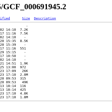
45/GCF_000691945.2
ified
Size
Description
             -   

02 14:10  7.2K  

17 11:16  7.5K  

02 14:10    -   

20 15:35  8.5K  

20 15:39    -   

17 11:16  551   

29 15:15    -   

17 10:50    -   

02 14:10    -   

21 14:51  1.9K  

25 13:00  972   

23 17:09   26K  

23 17:10  2.0M  

20 09:53  315   

20 09:53   49K  

13 18:14  116   

13 18:14  425   

23 17:10  4.8K  
