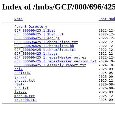
Index of /hubs/GCF/000/696/4
Name
Last mod
Parent Directory
                                 
GCF_000696425.1.2bit
                     2022-12-
GCF_000696425.1.2bit.bpt
                 2022-12-
GCF_000696425.1.agp.gz
                   2022-12-
GCF_000696425.1.chrom.sizes.txt
          2022-12-
GCF_000696425.1.chromAlias.bb
            2022-12-
GCF_000696425.1.chromAlias.txt
           2022-12-
GCF_000696425.1.fa.gz
                    2022-12-
GCF_000696425.1.repeatMasker.out.gz
      2022-12-
GCF_000696425.1.repeatMasker.version.txt
 2019-10-
GCF_000696425.1_assembly_report.txt
      2024-10-
bbi/
                                     2025-09-
contrib/
                                 2025-05-
genes/
                                   2025-09-
groups.txt
                               2025-12-
html/
                                    2026-08-
hub.txt
                                  2026-08-
ixIxx/
                                   2025-09-
md5sum.txt
                               2025-12-
trackDb.txt