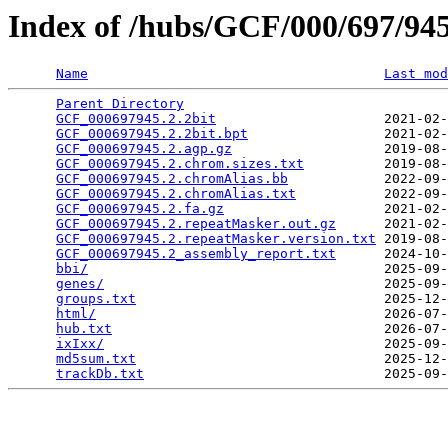
Index of /hubs/GCF/000/697/9
Name
Last mod
Parent Directory
                                 
GCF_000697945.2.2bit
                     2021-02-
GCF_000697945.2.2bit.bpt
                 2021-02-
GCF_000697945.2.agp.gz
                   2019-08-
GCF_000697945.2.chrom.sizes.txt
          2019-08-
GCF_000697945.2.chromAlias.bb
            2022-09-
GCF_000697945.2.chromAlias.txt
           2022-09-
GCF_000697945.2.fa.gz
                    2021-02-
GCF_000697945.2.repeatMasker.out.gz
      2021-02-
GCF_000697945.2.repeatMasker.version.txt
 2019-08-
GCF_000697945.2_assembly_report.txt
      2024-10-
bbi/
                                     2025-09-
genes/
                                   2025-09-
groups.txt
                               2025-12-
html/
                                    2026-07-
hub.txt
                                  2026-07-
ixIxx/
                                   2025-09-
md5sum.txt
                               2025-12-
trackDb.txt