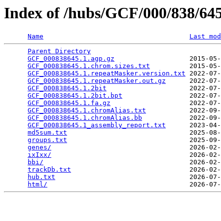
Index of /hubs/GCF/000/838/6
Name
Last mod
Parent Directory
                                 
GCF_000838645.1.agp.gz
                   2015-05-
GCF_000838645.1.chrom.sizes.txt
          2015-05-
GCF_000838645.1.repeatMasker.version.txt
 2022-07-
GCF_000838645.1.repeatMasker.out.gz
      2022-07-
GCF_000838645.1.2bit
                     2022-07-
GCF_000838645.1.2bit.bpt
                 2022-07-
GCF_000838645.1.fa.gz
                    2022-07-
GCF_000838645.1.chromAlias.txt
           2022-09-
GCF_000838645.1.chromAlias.bb
            2022-09-
GCF_000838645.1_assembly_report.txt
      2023-04-
md5sum.txt
                               2025-08-
groups.txt
                               2025-09-
genes/
                                   2026-02-
ixIxx/
                                   2026-02-
bbi/
                                     2026-02-
trackDb.txt
                              2026-02-
hub.txt
                                  2026-07-
html/