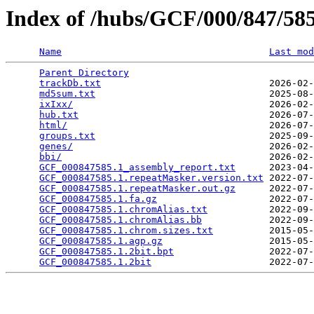
Index of /hubs/GCF/000/847/5
Name
Last mod
Parent Directory
                                 
trackDb.txt
                              2026-02-
md5sum.txt
                               2025-08-
ixIxx/
                                   2026-02-
hub.txt
                                  2026-07-
html/
                                    2026-07-
groups.txt
                               2025-09-
genes/
                                   2026-02-
bbi/
                                     2026-02-
GCF_000847585.1_assembly_report.txt
      2023-04-
GCF_000847585.1.repeatMasker.version.txt
 2022-07-
GCF_000847585.1.repeatMasker.out.gz
      2022-07-
GCF_000847585.1.fa.gz
                    2022-07-
GCF_000847585.1.chromAlias.txt
           2022-09-
GCF_000847585.1.chromAlias.bb
            2022-09-
GCF_000847585.1.chrom.sizes.txt
          2015-05-
GCF_000847585.1.agp.gz
                   2015-05-
GCF_000847585.1.2bit.bpt
                 2022-07-
GCF_000847585.1.2bit