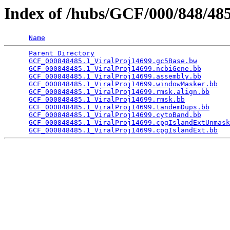
Index of /hubs/GCF/000/848/4
Name
Parent Directory
                                 
GCF_000848485.1_ViralProj14699.gc5Base.bw
        
GCF_000848485.1_ViralProj14699.ncbiGene.bb
       
GCF_000848485.1_ViralProj14699.assembly.bb
       
GCF_000848485.1_ViralProj14699.windowMasker.bb
   
GCF_000848485.1_ViralProj14699.rmsk.align.bb
     
GCF_000848485.1_ViralProj14699.rmsk.bb
           
GCF_000848485.1_ViralProj14699.tandemDups.bb
     
GCF_000848485.1_ViralProj14699.cytoBand.bb
       
GCF_000848485.1_ViralProj14699.cpgIslandExtUnmask
GCF_000848485.1_ViralProj14699.cpgIslandExt.bb