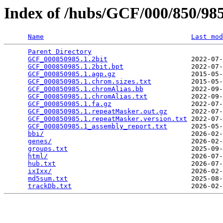
Index of /hubs/GCF/000/850/9
Name
Last mod
Parent Directory
                                 
GCF_000850985.1.2bit
                     2022-07-
GCF_000850985.1.2bit.bpt
                 2022-07-
GCF_000850985.1.agp.gz
                   2015-05-
GCF_000850985.1.chrom.sizes.txt
          2015-05-
GCF_000850985.1.chromAlias.bb
            2022-09-
GCF_000850985.1.chromAlias.txt
           2022-09-
GCF_000850985.1.fa.gz
                    2022-07-
GCF_000850985.1.repeatMasker.out.gz
      2022-07-
GCF_000850985.1.repeatMasker.version.txt
 2022-07-
GCF_000850985.1_assembly_report.txt
      2025-05-
bbi/
                                     2026-02-
genes/
                                   2026-02-
groups.txt
                               2025-09-
html/
                                    2026-07-
hub.txt
                                  2026-07-
ixIxx/
                                   2026-02-
md5sum.txt
                               2025-08-
trackDb.txt