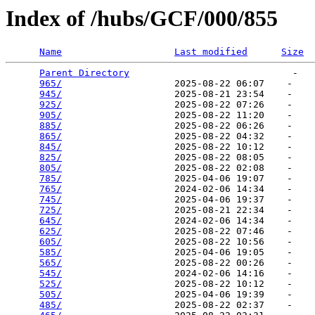
Index of /hubs/GCF/000/855
Name
Last modified
Size
Parent Directory
                             -   

965/
                    2025-08-22 06:07    -   

945/
                    2025-08-21 23:54    -   

925/
                    2025-08-22 07:26    -   

905/
                    2025-08-22 11:20    -   

885/
                    2025-08-22 06:26    -   

865/
                    2025-08-22 04:32    -   

845/
                    2025-08-22 10:12    -   

825/
                    2025-08-22 08:05    -   

805/
                    2025-08-22 02:08    -   

785/
                    2025-04-06 19:07    -   

765/
                    2024-02-06 14:34    -   

745/
                    2025-04-06 19:37    -   

725/
                    2025-08-21 22:34    -   

645/
                    2024-02-06 14:34    -   

625/
                    2025-08-22 07:46    -   

605/
                    2025-08-22 10:56    -   

585/
                    2025-04-06 19:05    -   

565/
                    2025-08-22 00:26    -   

545/
                    2024-02-06 14:16    -   

525/
                    2025-08-22 10:12    -   

505/
                    2025-04-06 19:39    -   

485/
                    2025-08-22 02:37    -   
